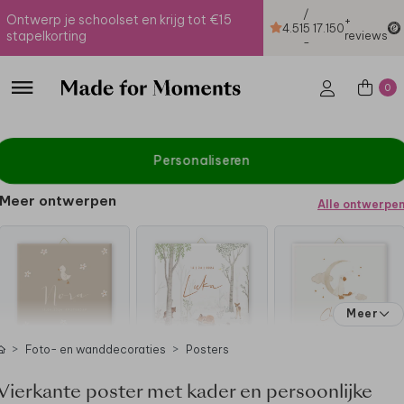
/
Ontwerp je schoolset en krijg tot €15
+
4.51
5
17.150
stapelkorting
reviews
-
0
Personaliseren
Meer ontwerpen
Alle ontwerpe
Meer
Foto- en wanddecoraties
Posters
Vierkante poster met kader en persoonlijke