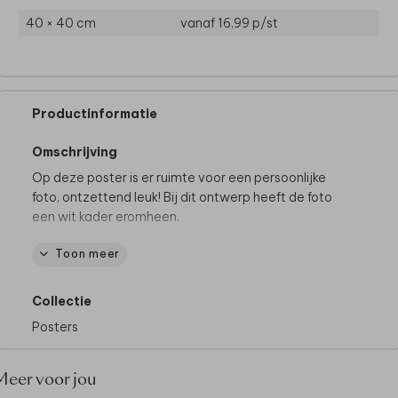
40 × 40 cm
vanaf 16,99
p/st
Productinformatie
Omschrijving
Op deze poster is er ruimte voor een persoonlijke
foto, ontzettend leuk! Bij dit ontwerp heeft de foto
een wit kader eromheen.
Toon meer
De mooiste posters, super uniek:
• Volledig bewerkbaar en te personaliseren
• Gedrukt op kwalitatief posterpapier
Collectie
• Zonder foliedruk
Posters
De getoonde lijst is als voorbeeld en wordt
niet
meegeleverd.
Shop een passende lijst naar keuze
Meer voor jou
bij bijvoorbeeld Ikea, Hema of bol.com