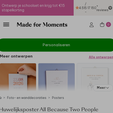
/
Ontwerp je schoolset en krijg tot €15
+
4.51
5
17.150
stapelkorting
reviews
-
0
Personaliseren
Meer ontwerpen
Alle ontwerpe
Meer
Foto- en wanddecoraties
Posters
Huwelijksposter All Because Two People