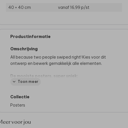
40 × 40 cm
vanaf 16,99
p/st
Productinformatie
Omschrijving
All because two people swiped right! Kies voor dit
ontwerp en bewerk gemakkelijk alle elementen.
De mooiste posters, super uniek:
Toon meer
• Volledig bewerkbaar en te personaliseren
• Gedrukt op kwalitatief posterpapier (250 g/m²)
• Zonder foliedruk
Collectie
Posters
De getoonde lijst is als voorbeeld en wordt
niet
meegeleverd.
Shop een passende lijst naar keuze
bij bijvoorbeeld Ikea, Hema of bol.com
Meer voor jou