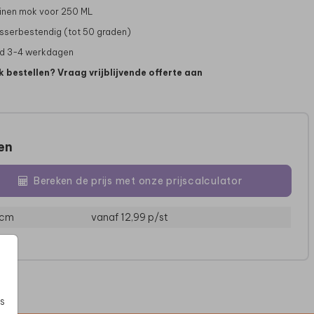
inen mok voor 250 ML
serbestendig (tot 50 graden)
jd 3-4 werkdagen
k bestellen? Vraag vrijblijvende offerte aan
zen
ROMPERTJE
SLABBETJE
AANK
Bereken de prijs met onze prijscalculator
 cm
vanaf 12,99
p/st
s