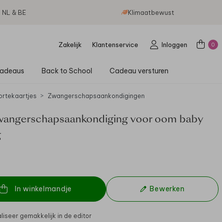
g NL & BE
Klimaatbewust
Zakelijk
Klantenservice
Inloggen
0
adeaus
Back to School
Cadeau versturen
rtekaartjes
Zwangerschapsaankondigingen
angerschapsaankondiging voor oom baby
g
In winkelmandje
Bewerken
liseer gemakkelijk in de editor