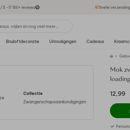
1
/ 5 -
17.150
+ reviews
Snelle verzendin
Bruiloftdecoratie
Uitnodigingen
Cadeaus
Kraamc
Geboo
Mok zw
loadin
12,99
Collectie
ze
Zwangerschapsaankondigingen
Persona