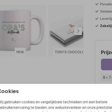
Porsele
Vaatwas
Leverti
Zakelij
Prij
MOK
TONY'S CHOCOLONELY
8 × 7
Cookies
ij gebruiken cookies en vergelijkbare technieken om een betere
ebruikerservaring te bieden, ons websiteverkeer en onze prestatie