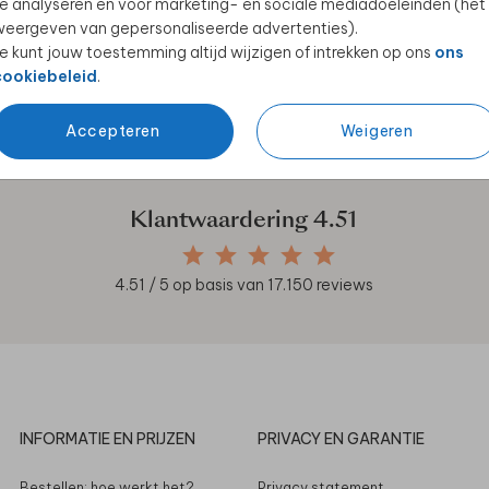
e analyseren en voor marketing- en sociale mediadoeleinden (het
eergeven van gepersonaliseerde advertenties).
e kunt jouw toestemming altijd wijzigen of intrekken op ons
ons
cookiebeleid
.
en unieke samenwerkingen!
Accepteren
Weigeren
Klantwaardering
4.51
4.51
/ 5 op basis van
17.150
reviews
INFORMATIE EN PRIJZEN
PRIVACY EN GARANTIE
Bestellen: hoe werkt het?
Privacy statement