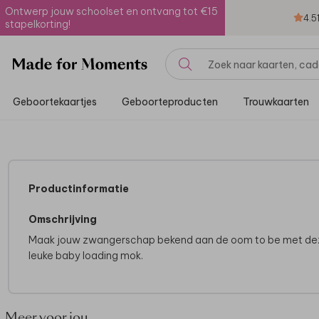
Ontwerp jouw schoolset en ontvang tot €15
4.5
stapelkorting!
Geboortekaartjes
Geboorteproducten
Trouwkaarten
Productinformatie
Omschrijving
Maak jouw zwangerschap bekend aan de oom to be met de
leuke baby loading mok.
Meer voor jou