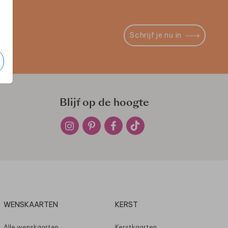
Schrijf je nu in
Blijf op de hoogte
WENSKAARTEN
KERST
Alle wenskaarten
Kerstkaarten