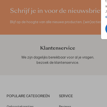
t
w
Schrijf je in voor de nieuwsbrief
J
Blijf op de hoogte van alle nieuwe producten, (win)acties 
Klantenservice
We zijn dagelijks bereikbaar voor al je vragen,
bezoek de
klantenservice
.
POPULAIRE CATEGORIEËN
SERVICE
Geboortekaartjes
Reviews