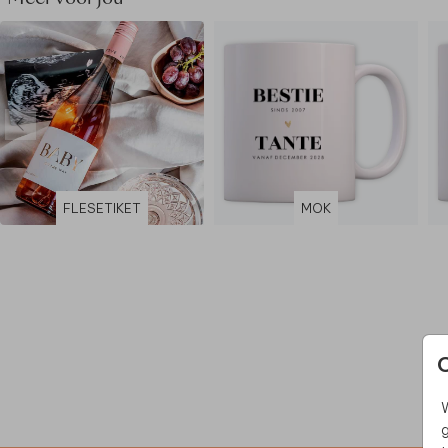
FLESETIKET
MOK
W
g