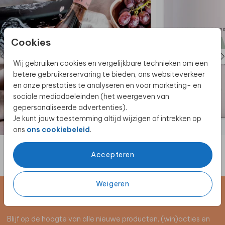
Cookies
Wij gebruiken cookies en vergelijkbare technieken om een
betere gebruikerservaring te bieden, ons websiteverkeer
en onze prestaties te analyseren en voor marketing- en
sociale mediadoeleinden (het weergeven van
gepersonaliseerde advertenties).
Je kunt jouw toestemming altijd wijzigen of intrekken op
FLESETIKET
ons
ons cookiebeleid
.
Accepteren
Weigeren
Schrijf je in voor de nieuwsbrief
Blijf op de hoogte van alle nieuwe producten, (win)acties en