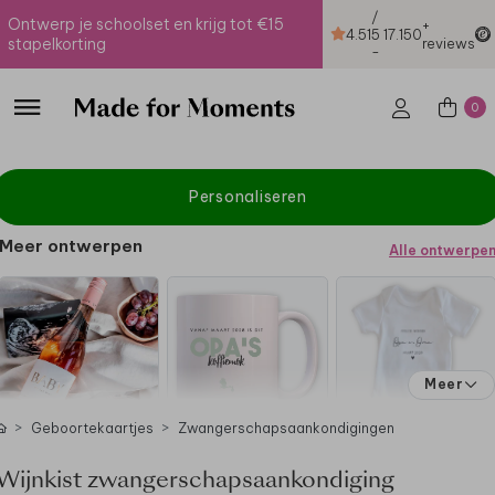
/
Ontwerp je schoolset en krijg tot €15
+
4.51
5
17.150
stapelkorting
reviews
-
0
Personaliseren
Meer ontwerpen
Alle ontwerpe
Meer
Geboortekaartjes
Zwangerschapsaankondigingen
Wijnkist zwangerschapsaankondiging