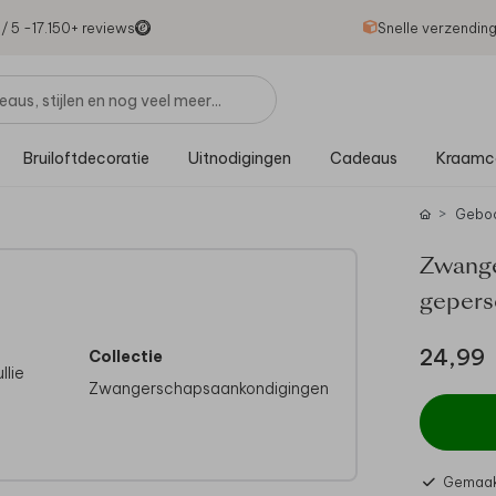
1
/ 5 -
17.150
+ reviews
Snelle verzendin
Bruiloftdecoratie
Uitnodigingen
Cadeaus
Kraamc
Geboo
Zwange
gepers
24,99
Collectie
llie
Zwangerschapsaankondigingen
Gemaak