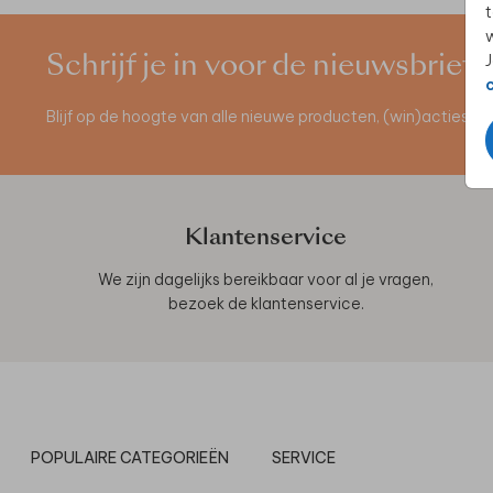
t
w
J
Schrijf je in voor de nieuwsbrief
Blijf op de hoogte van alle nieuwe producten, (win)acties 
Klantenservice
We zijn dagelijks bereikbaar voor al je vragen,
bezoek de
klantenservice
.
POPULAIRE CATEGORIEËN
SERVICE