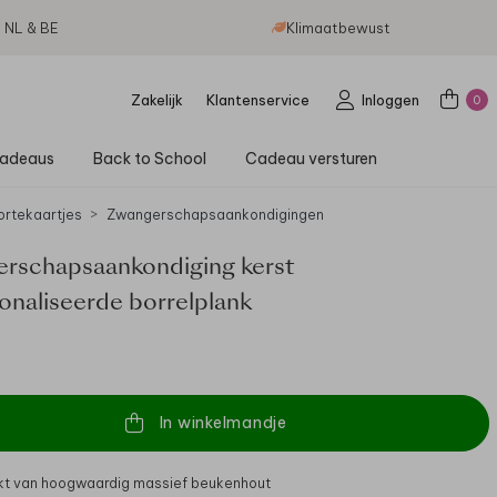
g NL & BE
Klimaatbewust
Zakelijk
Klantenservice
Inloggen
0
adeaus
Back to School
Cadeau versturen
rtekaartjes
Zwangerschapsaankondigingen
rschapsaankondiging kerst
onaliseerde borrelplank
In winkelmandje
t van hoogwaardig massief beukenhout