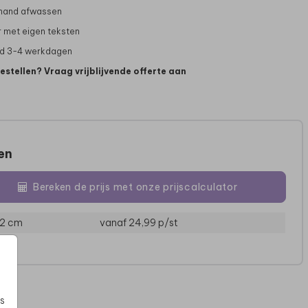
 hand afwassen
 met eigen teksten
jd 3-4 werkdagen
bestellen? Vraag vrijblijvende offerte aan
zen
ANKONDIGINGSKAART
Bereken de prijs met onze prijscalculator
12 cm
vanaf 24,99
p/st
s