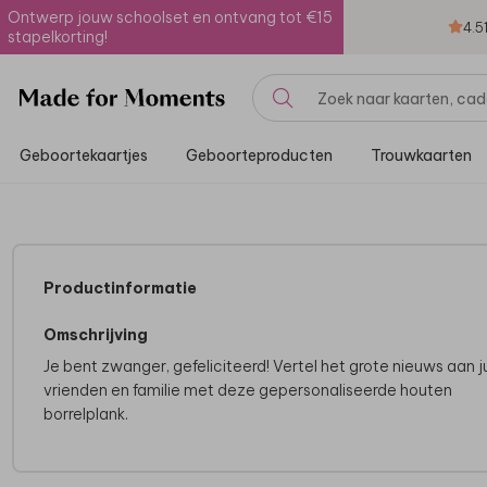
Ontwerp jouw schoolset en ontvang tot €15
4.5
stapelkorting!
Geboortekaartjes
Geboorteproducten
Trouwkaarten
Productinformatie
Omschrijving
Je bent zwanger, gefeliciteerd! Vertel het grote nieuws aan ju
vrienden en familie met deze gepersonaliseerde houten
borrelplank.