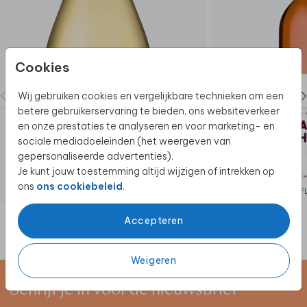
Cookies
Wij gebruiken cookies en vergelijkbare technieken om een
betere gebruikerservaring te bieden, ons websiteverkeer
en onze prestaties te analyseren en voor marketing- en
sociale mediadoeleinden (het weergeven van
gepersonaliseerde advertenties).
Je kunt jouw toestemming altijd wijzigen of intrekken op
ons
ons cookiebeleid
.
FLESETIKET
F
Accepteren
Weigeren
Schrijf je in voor de nieuwsbrief