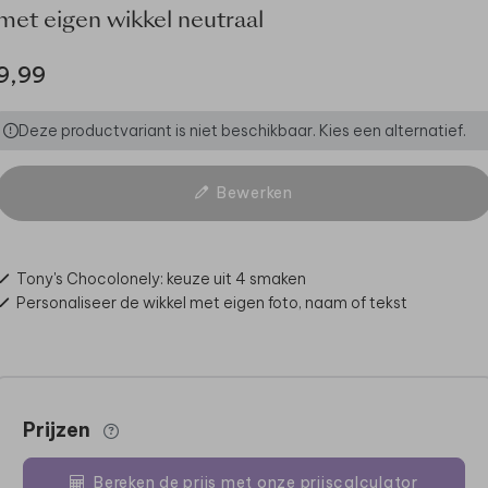
met eigen wikkel neutraal
9,99
Deze productvariant is niet beschikbaar. Kies een alternatief.
Bewerken
Tony's Chocolonely: keuze uit 4 smaken
Personaliseer de wikkel met eigen foto, naam of tekst
Prijzen
Bereken de prijs met onze prijscalculator