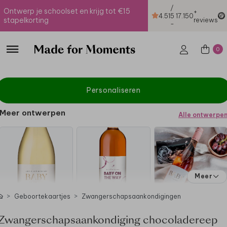
/
Ontwerp je schoolset en krijg tot €15
+
4.51
5
17.150
stapelkorting
reviews
-
0
Personaliseren
Meer ontwerpen
Alle ontwerpe
Meer
Geboortekaartjes
Zwangerschapsaankondigingen
Zwangerschapsaankondiging chocoladereep