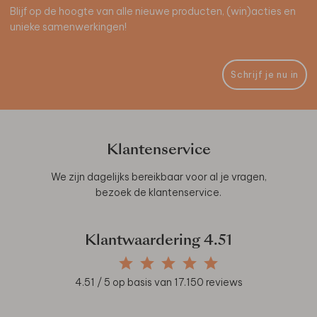
Blijf op de hoogte van alle nieuwe producten, (win)acties en
unieke samenwerkingen!
Schrijf je nu in
Klantenservice
We zijn dagelijks bereikbaar voor al je vragen,
bezoek de
klantenservice
.
Klantwaardering
4.51
4.51
/ 5 op basis van
17.150
reviews