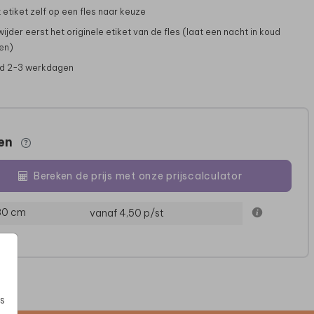
 etiket zelf op een fles naar keuze
wijder eerst het originele etiket van de fles (laat een nacht in koud
en)
jd 2-3 werkdagen
zen
Bereken de prijs met onze prijscalculator
FLESETIKET
MOK
TONY
 30 cm
vanaf 4,50
p/st
s