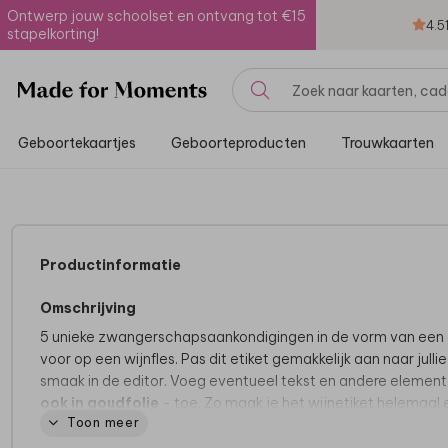
Ontwerp jouw schoolset en ontvang tot €15
4.5
stapelkorting!
Geboortekaartjes
Geboorteproducten
Trouwkaarten
Productinformatie
Omschrijving
5 unieke zwangerschapsaankondigingen in de vorm van een 
voor op een wijnfles. Pas dit etiket gemakkelijk aan naar jullie
smaak in de editor. Voeg eventueel tekst en andere element
ook in goudfolie
- toe. Zo maak je het wijnetiket helemaal 
Toon meer
Specificaties: