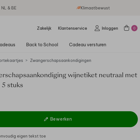
g NL & BE
Klimaatbewust
Zakelijk
Klantenservice
Inloggen
0
adeaus
Back to School
Cadeau versturen
rtekaartjes
Zwangerschapsaankondigingen
rschapsaankondiging wijnetiket neutraal met
- 5 stuks
Bewerken
nvoudig eigen tekst toe