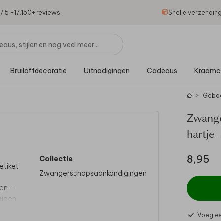
1
/ 5 -
17.150
+ reviews
Snelle verzendin
Bruiloftdecoratie
Uitnodigingen
Cadeaus
Kraamc
Geboo
Zwange
hartje 
8,95
Collectie
etiket
Zwangerschapsaankondigingen
en -
eigen.
Voeg ee