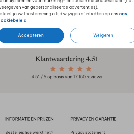
e analyseren en voor marketing- en sociale mediadoeleinden (het
eergeven van gepersonaliseerde advertenties).
e kunt jouw toestemming altijd wijzigen of intrekken op ons
ons
cookiebeleid
.
en unieke samenwerkingen!
Accepteren
Weigeren
Klantwaardering
4.51
4.51
/ 5 op basis van
17.150
reviews
INFORMATIE EN PRIJZEN
PRIVACY EN GARANTIE
Bestellen: hoe werkt het?
Privacy statement