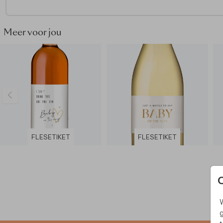
• 5 unieke etiketten per vel
• Gedrukt op mat stickermateriaal
Meer voor jou
FLESETIKET
FLESETIKET
W
g