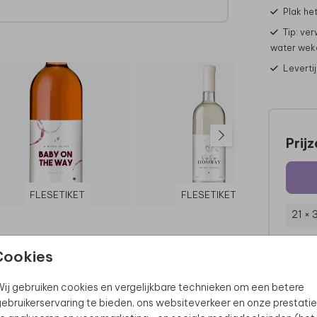
Plak het
Tip: ver
water wek
Leverti
Prij
FLESETIKET
FLESETIKET
21 ×
Cookies
ij gebruiken cookies en vergelijkbare technieken om een betere
ebruikerservaring te bieden, ons websiteverkeer en onze prestatie