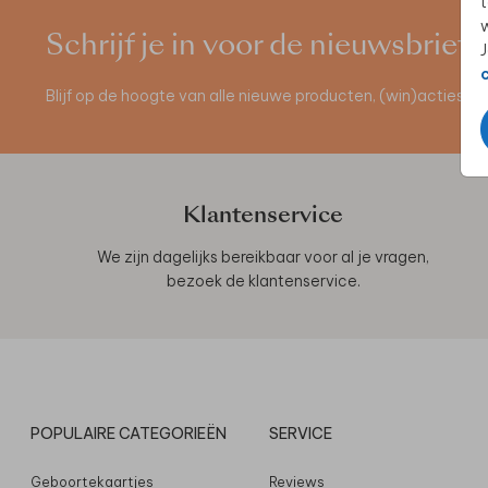
t
w
Schrijf je in voor de nieuwsbrief
J
Blijf op de hoogte van alle nieuwe producten, (win)acties 
Klantenservice
We zijn dagelijks bereikbaar voor al je vragen,
bezoek de
klantenservice
.
POPULAIRE CATEGORIEËN
SERVICE
Geboortekaartjes
Reviews