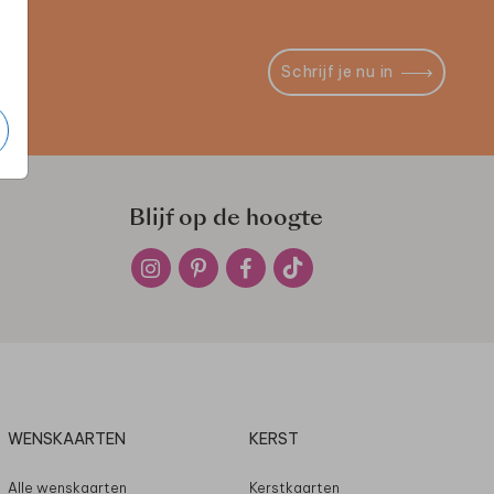
Schrijf je nu in
Blijf op de hoogte
WENSKAARTEN
KERST
Alle wenskaarten
Kerstkaarten