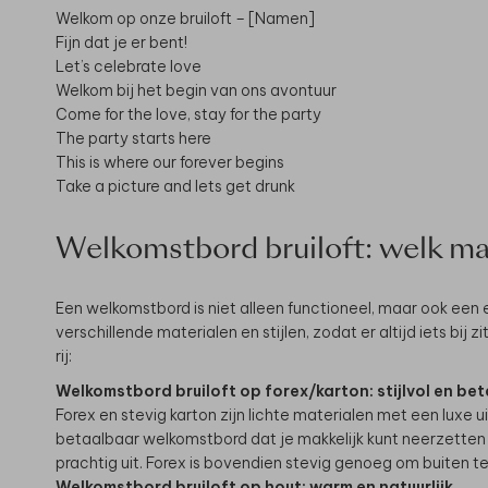
Welkom op onze bruiloft – [Namen]
Fijn dat je er bent!
Let’s celebrate love
Welkom bij het begin van ons avontuur
Come for the love, stay for the party
The party starts here
This is where our forever begins
Take a picture and lets get drunk
Welkomstbord bruiloft: welk mate
Een welkomstbord is niet alleen functioneel, maar ook een 
verschillende materialen en stijlen, zodat er altijd iets bij z
rij:
Welkomstbord bruiloft op forex/karton: stijlvol en be
Forex en stevig karton zijn lichte materialen met een luxe ui
betaalbaar welkomstbord dat je makkelijk kunt neerzetten 
prachtig uit. Forex is bovendien stevig genoeg om buiten te
Welkomstbord bruiloft op hout: warm en natuurlijk