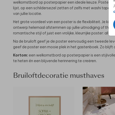
w
welkomstbord op posterpapier een ideale keuze. Posters zi
J
lijst, op een schildersezel zetten of zelfs met washi tape a
van jullie locatie.
Het grote voordeel van een poster is de flexibiliteit. Je kies
ontwerp helemaal afstemmen op jullie uitnodiging of thema
romantische stijl of juist een vrolijke, kleurrijke poster: alles 
Na de bruiloft geef je de poster eenvoudig een tweede leven.
geef de poster een mooie plek in het gastenboek. Zo blijft de
Kortom:
een welkomstbord op posterpapier is een stijlvoll
te heten én een blijvende herinnering te creëren.
Bruiloftdecoratie musthaves