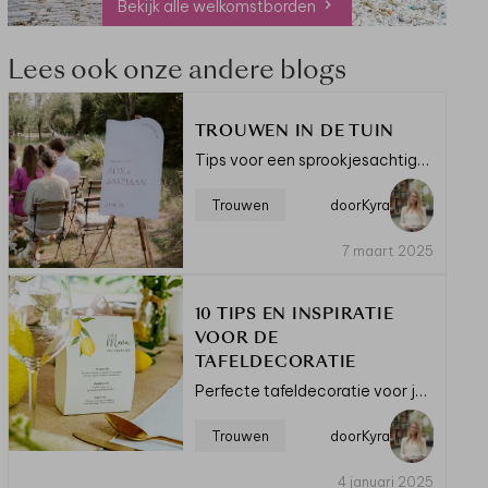
Bekijk alle welkomstborden
Lees ook onze andere blogs
TROUWEN IN DE TUIN
Tips voor een sprookjesachtige en intieme buitenbruiloft.
Trouwen
door
Kyra
7 maart 2025
10 TIPS EN INSPIRATIE
VOOR DE
TAFELDECORATIE
Perfecte tafeldecoratie voor jullie bruiloft.
Trouwen
door
Kyra
4 januari 2025