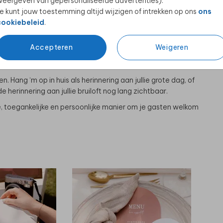
eergeven van gepersonaliseerde advertenties).
jn ontzettend veelzijdig: je kunt ze ophangen in een mooie
e kunt jouw toestemming altijd wijzigen of intrekken op ons
ons
an de muur bevestigen. Zo past het bord altijd bij de sfeer
cookiebeleid
.
t zelf het formaat dat het beste bij jullie dag past en kunt het
Accepteren
Weigeren
. Of je nu gaat voor een minimalistisch ontwerp, een
is mogelijk.
 Hang ‘m op in huis als herinnering aan jullie grote dag, of
 herinnering aan jullie bruiloft nog lang zichtbaar.
e, toegankelijke en persoonlijke manier om je gasten welkom