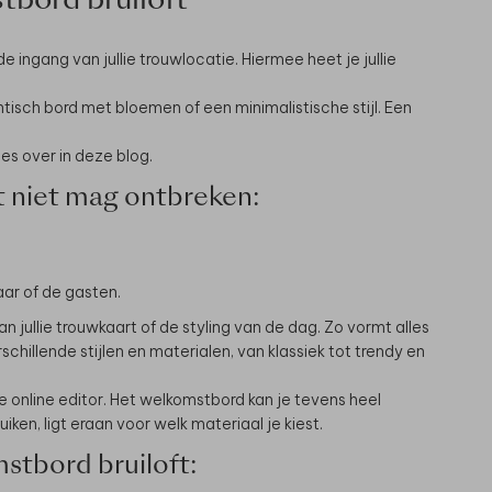
bord bruiloft
de ingang van jullie trouwlocatie. Hiermee heet je jullie
tisch bord met bloemen of een minimalistische stijl. Een
les over in deze blog.
 niet mag ontbreken:
aar of de gasten.
 van jullie trouwkaart of de styling van de dag. Zo vormt alles
chillende stijlen en materialen, van klassiek tot trendy en
de online editor. Het welkomstbord kan je tevens heel
iken, ligt eraan voor welk materiaal je kiest.
mstbord bruiloft: