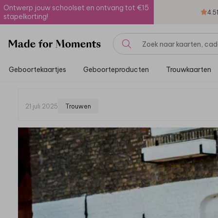
Ontwerp jouw schoolset en ontvang tot €15
4.5
stapelkorting!
Geboortekaartjes
Geboorteproducten
Trouwkaarten
21 juli 2025
Trouwen