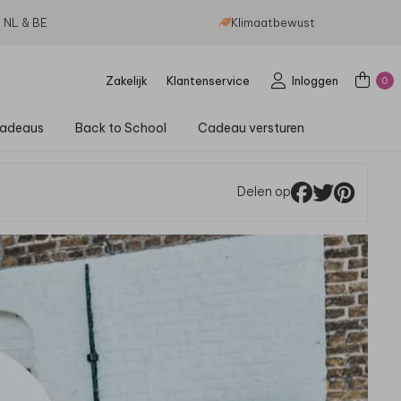
g NL & BE
Klimaatbewust
Zakelijk
Klantenservice
Inloggen
0
adeaus
Back to School
Cadeau versturen
Delen op