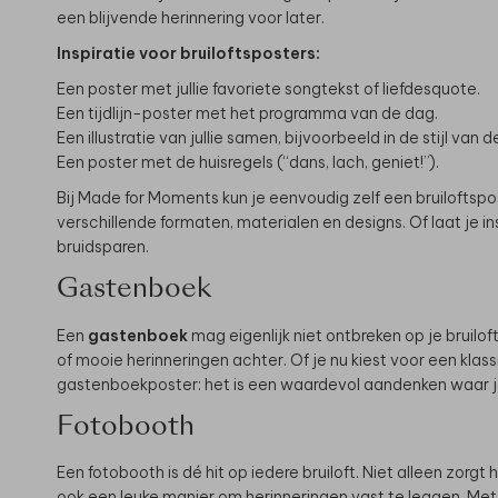
een blijvende herinnering voor later.
Inspiratie voor bruiloftsposters:
Een poster met jullie favoriete songtekst of liefdesquote.
Een tijdlijn-poster met het programma van de dag.
Een illustratie van jullie samen, bijvoorbeeld in de stijl van d
Een poster met de huisregels (“dans, lach, geniet!”).
Bij Made for Moments kun je eenvoudig zelf een bruiloftsposte
verschillende formaten, materialen en designs. Of laat je 
bruidsparen.
Gastenboek
Een
gastenboek
mag eigenlijk niet ontbreken op je bruilof
of mooie herinneringen achter. Of je nu kiest voor een klass
gastenboekposter: het is een waardevol aandenken waar je
Fotobooth
Een fotobooth is dé hit op iedere bruiloft. Niet alleen zorgt 
ook een leuke manier om herinneringen vast te leggen. Met 