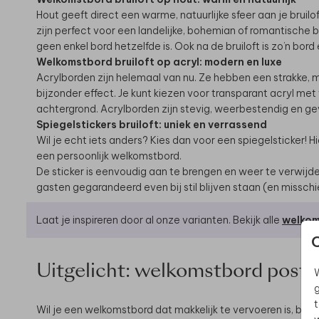
Hout geeft direct een warme, natuurlijke sfeer aan je brui
zijn perfect voor een landelijke, bohemian of romantische b
geen enkel bord hetzelfde is. Ook na de bruiloft is zo’n bord
Welkomstbord bruiloft op acryl: modern en luxe
Acrylborden zijn helemaal van nu. Ze hebben een strakke, mo
bijzonder effect. Je kunt kiezen voor transparant acryl met 
achtergrond. Acrylborden zijn stevig, weerbestendig en gev
Spiegelstickers bruiloft: uniek en verrassend
Wil je echt iets anders? Kies dan voor een spiegelsticker!
een persoonlijk welkomstbord.
De sticker is eenvoudig aan te brengen en weer te verwijde
gasten gegarandeerd even bij stil blijven staan (en misschi
Laat je inspireren door al onze varianten. Bekijk alle
welko
Uitgelicht: welkomstbord poste
W
g
t
Wil je een welkomstbord dat makkelijk te vervoeren is, betaa