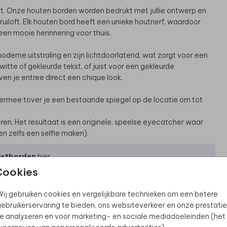
loft. Onze houten borden worden bedrukt met jullie ontwerp en
ruiloft. Elk houten bord heeft een unieke houtnerf, waardoor
 een mooie herinnering voor thuis.
derne uitstraling en zijn lichtdoorlatend, wat zorgt voor een
witte of gekleurde tekst, of juist voor een gekleurde
en je entree direct een chique look.
 Hiermee tover je een bestaande spiegel op de locatie om tot
ren. Het resultaat is een originele, speelse eyecatcher waar
en zelfs een selfie maken).
mstborden
hier.
Cookies
r
ij gebruiken cookies en vergelijkbare technieken om een betere
ebruikerservaring te bieden, ons websiteverkeer en onze prestatie
e analyseren en voor marketing- en sociale mediadoeleinden (het
lbaar blijft én er toch prachtig uitziet? Dan is een