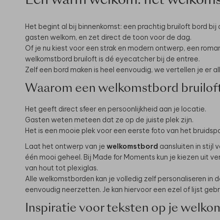
Een warm welkom: het welkomst
Het begint al bij binnenkomst: een prachtig bruiloft bord bij 
gasten welkom, en zet direct de toon voor de dag.
Of je nu kiest voor een strak en modern ontwerp, een roman
welkomstbord bruiloft is dé eyecatcher bij de entree.
Zelf een bord maken is heel eenvoudig, we vertellen je er al
Waarom een welkomstbord bruiloft
Het geeft direct sfeer en persoonlijkheid aan je locatie.
Gasten weten meteen dat ze op de juiste plek zijn.
Het is een mooie plek voor een eerste foto van het bruidsp
Laat het ontwerp van je
welkomstbord
aansluiten in stijl
één mooi geheel. Bij Made for Moments kun je kiezen uit vers
van hout tot plexiglas.
Alle welkomstborden kan je volledig zelf personaliseren in 
eenvoudig neerzetten. Je kan hiervoor een ezel of lijst gebru
Inspiratie voor teksten op je welko