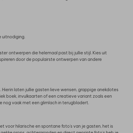
e uitnodiging.
r ontwerpen die helemaal past bij jullie stijl. Kies uit
inspireren door de populairste ontwerpen van andere
t. Hierin laten jullie gasten lieve wensen, grappige anekdotes
iek boek, invulkaarten of een creatieve variant zoals een
 nog vaak met een glimlach in terugbladert.
het voor hilarische en spontane foto’s van je gasten, het is
gekke props, achtergronden en direct geprinte foto’s heb je