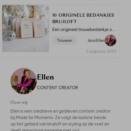
10 ORIGINELE BEDANKJES
BRUILOFT
Een origineel trouwbedankje om mee te geven aan alle gasten aan het einde van jullie bruiloft,
Trouwen
door
Ellen
2 augustus 2023
Ellen
CONTENT CREATOR
Over mij
Ellen is een creatieve en gedreven content creator
bij Made for Moments. Ze volgt de laatste trends
op het gebied van bruiloft en styling op de voet en
deelt graag haar inspiratie met jou!