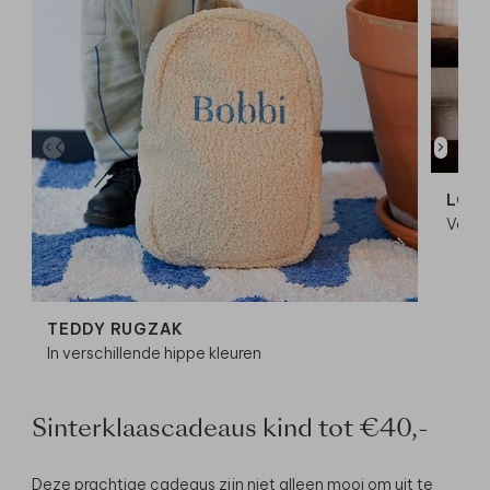
LOG
Voor 
TEDDY RUGZAK
In verschillende hippe kleuren
Sinterklaascadeaus kind tot €40,-
Deze prachtige cadeaus zijn niet alleen mooi om uit te