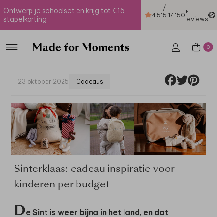
/
Ontwerp je schoolset en krijg tot €15
+
4.51
5
17.150
stapelkorting
reviews
-
0
23 oktober 2025
Cadeaus
Sinterklaas: cadeau inspiratie voor
kinderen per budget
D
e Sint is weer bijna in het land, en dat