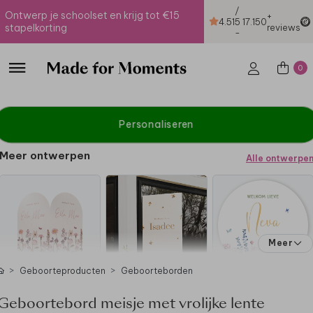
/
Ontwerp je schoolset en krijg tot €15
+
4.51
5
17.150
stapelkorting
reviews
-
0
Personaliseren
Meer ontwerpen
Alle ontwerpe
Meer
Geboorteproducten
Geboorteborden
Geboortebord meisje met vrolijke lente