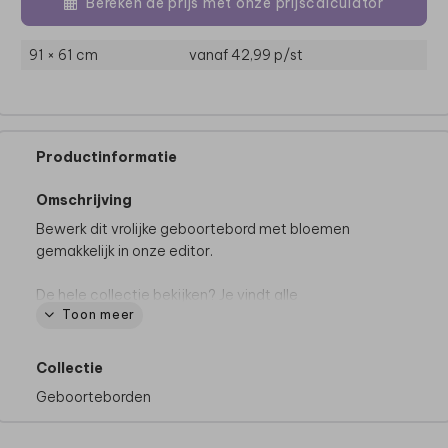
Bereken de prijs met onze prijscalculator
91 × 61 cm
vanaf 42,99
p/st
Productinformatie
Omschrijving
Bewerk dit vrolijke geboortebord met bloemen
gemakkelijk in onze editor.
De hele collectie bekijken? Je vindt alle
Toon meer
geboorteborden
hier.
Een bord in stijl van je kaart
maak je
zo.
Collectie
Geboorteborden