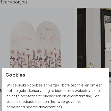
Meer voor jou
Cookies
GEBOORTEBORD
GEB
Wij gebruiken cookies en vergelijkbare technieken om een
betere gebruikerservaring te bieden, ons websiteverkeer
Bekijk de complete set
en onze prestaties te analyseren en voor marketing- en
sociale mediadoeleinden (het weergeven van
gepersonaliseerde advertenties).