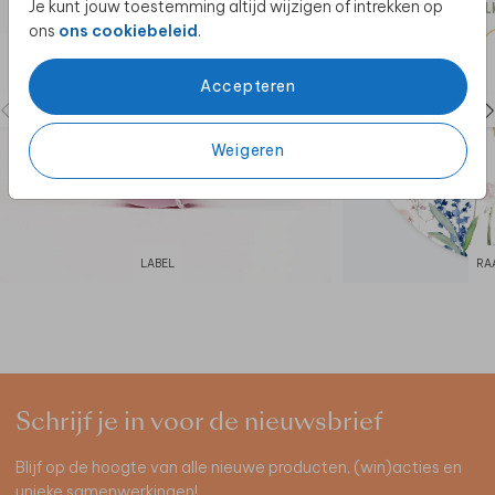
Je kunt jouw toestemming altijd wijzigen of intrekken op
ons
ons cookiebeleid
.
Accepteren
Weigeren
LABEL
RA
Schrijf je in voor de nieuwsbrief
Blijf op de hoogte van alle nieuwe producten, (win)acties en
unieke samenwerkingen!