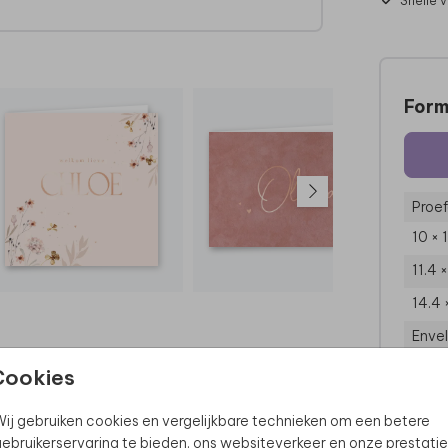
Snelle 
ht te
Form
Proef
10 × 
11.4 
14.4 
Enve
Cookies
ij gebruiken cookies en vergelijkbare technieken om een betere
ebruikerservaring te bieden, ons websiteverkeer en onze prestatie