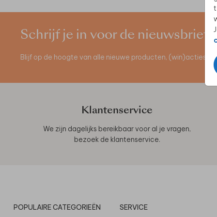
t
w
J
Schrijf je in voor de nieuwsbrief
Blijf op de hoogte van alle nieuwe producten, (win)acties 
Klantenservice
We zijn dagelijks bereikbaar voor al je vragen,
bezoek de
klantenservice
.
POPULAIRE CATEGORIEËN
SERVICE