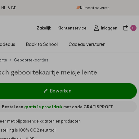
g NL & BE
Klimaatbewust
Zakelijk
Klantenservice
Inloggen
0
adeaus
Back to School
Cadeau versturen
orte
Geboortekaartjes
sch geboortekaartje meisje lente
Bewerken
Bestel een
gratis 1e proefdruk
met code
GRATISPROEF
er met bijpassende kaarten en producten
stelling is 100% CO2 neutraal