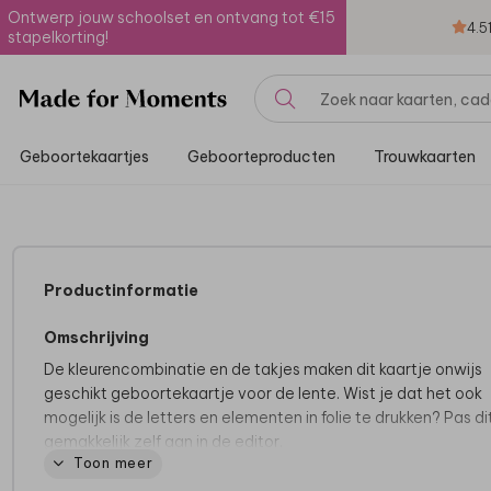
Ontwerp jouw schoolset en ontvang tot €15
4.5
stapelkorting!
Geboortekaartjes
Geboorteproducten
Trouwkaarten
Productinformatie
Omschrijving
De kleurencombinatie en de takjes maken dit kaartje onwijs
geschikt geboortekaartje voor de lente. Wist je dat het ook
mogelijk is de letters en elementen in folie te drukken? Pas di
gemakkelijk zelf aan in de editor.
Toon meer
Tips van onze makers: