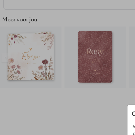
• Kies bij de papiersoort voor natuurkarton
• Onze makers kiezen voor een metallic rode envelop
• Maak het geboortekaartje helemaal af door de envelop dic
Meer voor jou
plakken met een
sluitsticker hartje
Hoe kondig jij de geboorte van de kleine aan? Vraag het
geboortekaartje ook als
geboortebord
aan en show het
ontwerp aan de hele buurt!
W
g