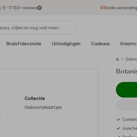
1
/ 5 -
17.150
+ reviews
Snelle verzendin
Bruiloftdecoratie
Uitnodigingen
Cadeaus
Kraamc
Gebo
Botani
Collectie
Geboortekaartjes
t
Combine
Jouw be