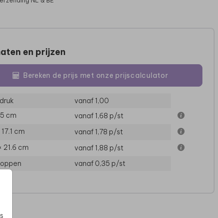
verzending NL & BE
aten en prijzen
Bereken de prijs met onze prijscalculator
druk
vanaf 1,00
15 cm
vanaf 1,68
p/st
× 17.1 cm
vanaf 1,78
p/st
GEBOORTEBORD
× 21.6 cm
vanaf 1,88
p/st
loppen
vanaf 0,35
p/st
s