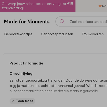
Ontwerp jouw schoolset en ontvang tot €15
4.5
stapelkorting!
Geboortekaartjes
Geboorteproducten
Trouwkaarten
Productinformatie
Omschrijving
Een stoer geboortekaartje jongen. Door de donkere achterg
krijg je meteen dat echte sterrenhemel gevoel. Wat dit kaart
bijzonder maakt?: belangrijke details staan in goudfolie.
Toon meer
Tips van onze makers:
• Kies bij de papiersoort voor soft touch