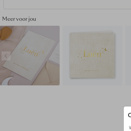
• Onze makers kiezen voor een biotop envelop
• Maak het geboortekaartje helemaal af door de envelop dic
plakken met een
sluitsticker hartje
Meer voor jou
Hoe kondig jij de geboorte van de kleine aan? Vraag het
geboortekaartje ook als
geboortebord
aan en show het
ontwerp aan de hele buurt!
W