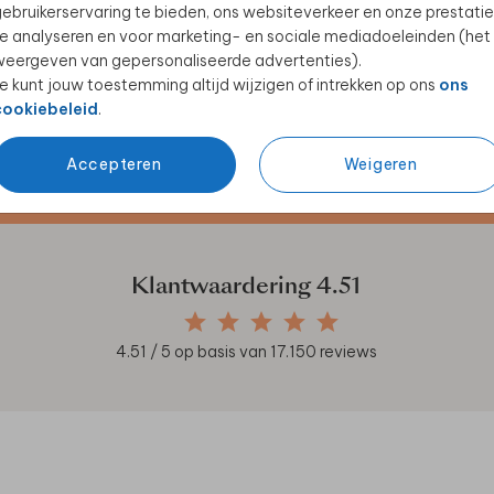
ebruikerservaring te bieden, ons websiteverkeer en onze prestatie
e analyseren en voor marketing- en sociale mediadoeleinden (het
eergeven van gepersonaliseerde advertenties).
e kunt jouw toestemming altijd wijzigen of intrekken op ons
ons
cookiebeleid
.
Accepteren
Weigeren
en unieke samenwerkingen!
Klantwaardering
4.51
4.51
/ 5 op basis van
17.150
reviews