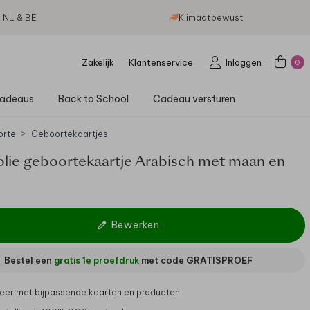
g NL & BE
Klimaatbewust
Zakelijk
Klantenservice
Inloggen
0
adeaus
Back to School
Cadeau versturen
orte
Geboortekaartjes
lie geboortekaartje Arabisch met maan en
n
Bewerken
Bestel een
gratis 1e proefdruk
met code
GRATISPROEF
er met bijpassende kaarten en producten