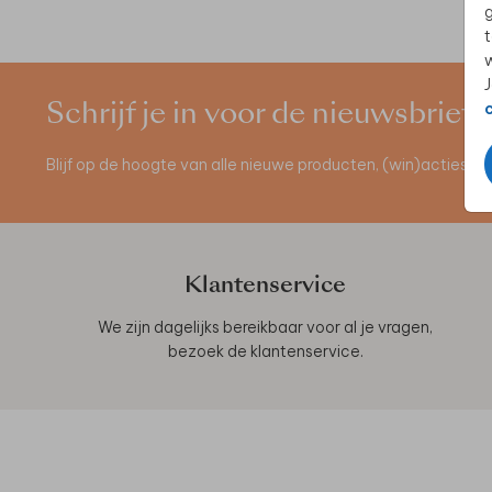
g
t
w
J
Schrijf je in voor de nieuwsbrief
Blijf op de hoogte van alle nieuwe producten, (win)acties 
Klantenservice
We zijn dagelijks bereikbaar voor al je vragen,
bezoek de
klantenservice
.