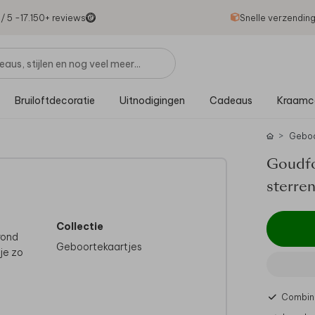
1
/ 5 -
17.150
+ reviews
Snelle verzendin
Bruiloftdecoratie
Uitnodigingen
Cadeaus
Kraamc
Gebo
Goudfo
sterre
Collectie
rond
Geboortekaartjes
je zo
Combine