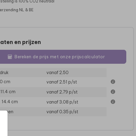
stelling is 100% CO2 neutraal
verzending NL & BE
aten en prijzen
Bereken de prijs met onze prijscalculator
druk
vanaf 2,50
10 cm
vanaf 2,51
p/st
× 11.4 cm
vanaf 2,79
p/st
× 14.4 cm
vanaf 3,08
p/st
loppen
vanaf 0,35
p/st