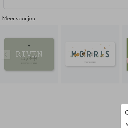
geboortekaartje.
Lees hier onze tips
voor het ontwerpen va
kaartje. Vragen? Neem dan
contact
met ons op. We helpen 
graag!
Meer voor jou
Vragen? Neem dan
contact
met ons op. We helpen je graag
W