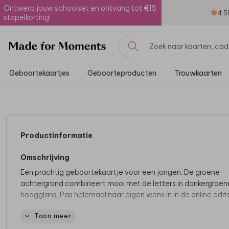
Ontwerp jouw schoolset en ontvang tot €15
4.5
stapelkorting!
Geboortekaartjes
Geboorteproducten
Trouwkaarten
Productinformatie
Omschrijving
Een prachtig geboortekaartje voor een jongen. De groene
achtergrond combineert mooi met de letters in donkergroen
hoogglans. Pas helemaal naar eigen wens in in de online edito
Toon meer
Kies heel eenvoudig illustraties, foto's en afbeeldingen uit on
beeldbank. Voeg eigen foto's en tekst toe en maak een uniek