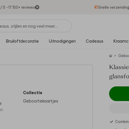
1
/ 5 -
17.150
+ reviews
Snelle verzendin
Bruiloftdecoratie
Uitnodigingen
Cadeaus
Kraamc
Gebo
Klassi
glansfo
Collectie
Geboortekaartjes
e
r.
Combine
ze