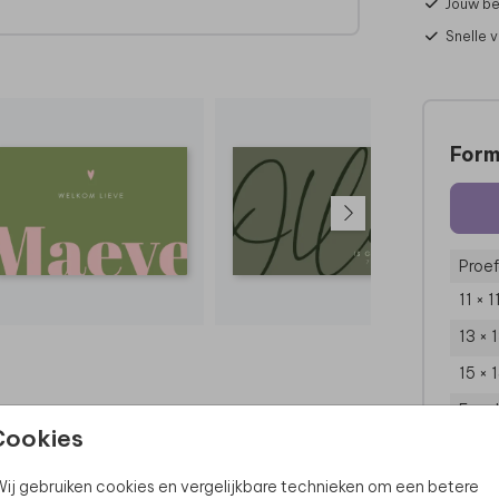
Jouw be
n het
Snelle 
je
!
Form
Proef
11 × 
13 × 
15 × 
Enve
Cookies
ij gebruiken cookies en vergelijkbare technieken om een betere