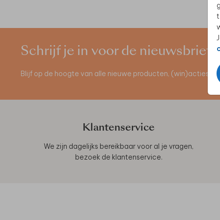
g
t
w
J
Schrijf je in voor de nieuwsbrief
Blijf op de hoogte van alle nieuwe producten, (win)acties 
Klantenservice
We zijn dagelijks bereikbaar voor al je vragen,
bezoek de
klantenservice
.