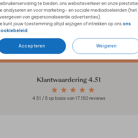
ebruikerservaring te bieden, ons websiteverkeer en onze prestatie
e analyseren en voor marketing- en sociale mediadoeleinden (het
eergeven van gepersonaliseerde advertenties).
e kunt jouw toestemming altijd wijzigen of intrekken op ons
ons
cookiebeleid
.
Accepteren
Weigeren
en unieke samenwerkingen!
Klantwaardering
4.51
4.51
/ 5 op basis van
17.150
reviews