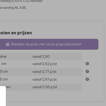
stelling is 100% CO2 neutraal
verzending NL & BE
aten en prijzen
Bereken de prijs met onze prijscalculator
druk
vanaf 2,50
11 cm
vanaf 2,62
p/st
13 cm
vanaf 2,77
p/st
15 cm
vanaf 2,97
p/st
loppen
vanaf 0,35
p/st