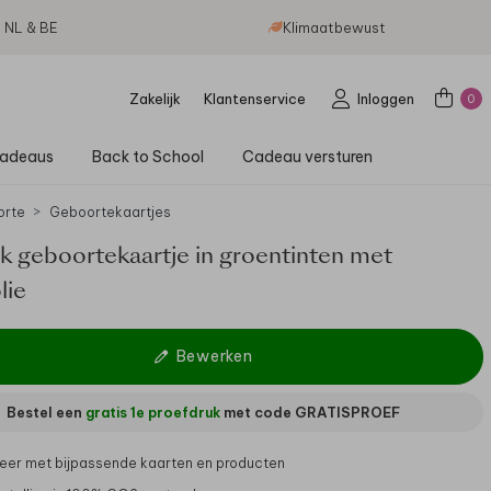
g NL & BE
Klimaatbewust
Zakelijk
Klantenservice
Inloggen
0
adeaus
Back to School
Cadeau versturen
orte
Geboortekaartjes
ek geboortekaartje in groentinten met
lie
Bewerken
Bestel een
gratis 1e proefdruk
met code
GRATISPROEF
er met bijpassende kaarten en producten