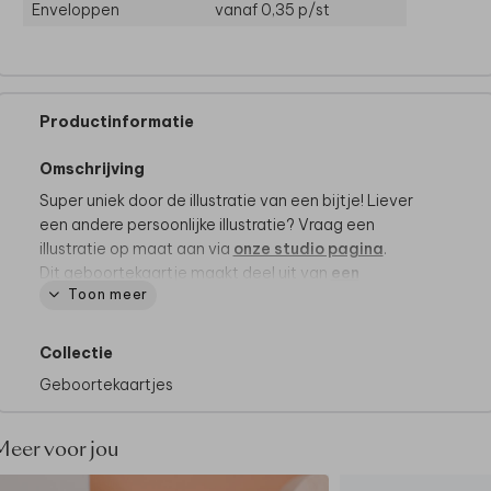
Enveloppen
vanaf 0,35
p/st
Productinformatie
Omschrijving
Super uniek door de illustratie van een bijtje! Liever
een andere persoonlijke illustratie? Vraag een
illustratie op maat aan via
onze studio pagina
.
Dit geboortekaartje maakt deel uit van
een
Toon meer
complete set in deze stijl.
Collectie
Geboortekaartjes
Meer voor jou