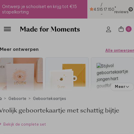
/
Ontwerp je schoolset en krijg tot €15
+
4.51
5
17.150
stapelkorting
reviews
-
0
Meer ontwerpen
Alle ontwerpe
Meer
Geboorte
Geboortekaartjes
Vrolijk geboortekaartje met schattig bijtje
Bekijk de complete set