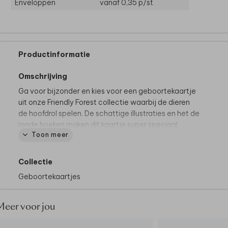
Enveloppen
vanaf 0,35
p/st
Productinformatie
Omschrijving
Ga voor bijzonder en kies voor een geboortekaartje
uit onze Friendly Forest collectie waarbij de dieren
de hoofdrol spelen. De schattige illustraties en het de
ronde hoeken maken dit kaartje super speciaal.
Toon meer
Tips van onze makers:
• Kies bij de papiersoort voor oud-hollands voor een
Collectie
klassieke look
Geboortekaartjes
• Onze makers kiezen voor een zand envelop
• Maak het geboortekaartje helemaal af door de
envelop dicht te plakken met een
sluitsticker hartje
Meer voor jou
Helemaal weg van dit ontwerp? Vraag het