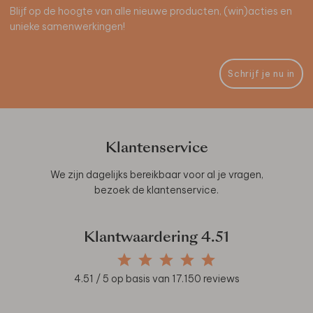
Blijf op de hoogte van alle nieuwe producten, (win)acties en
unieke samenwerkingen!
Schrijf je nu in
Klantenservice
We zijn dagelijks bereikbaar voor al je vragen,
bezoek de
klantenservice
.
Klantwaardering
4.51
4.51
/ 5 op basis van
17.150
reviews