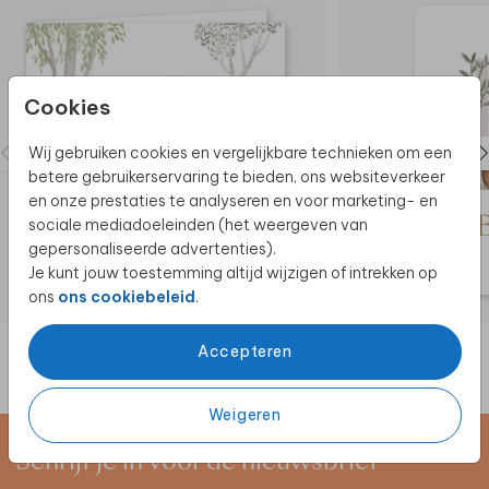
geboortekaartje ook als
geboortebord
aan en
show het ontwerp aan de hele buurt!
Cookies
Wij gebruiken cookies en vergelijkbare technieken om een
betere gebruikerservaring te bieden, ons websiteverkeer
en onze prestaties te analyseren en voor marketing- en
sociale mediadoeleinden (het weergeven van
gepersonaliseerde advertenties).
Je kunt jouw toestemming altijd wijzigen of intrekken op
ons
ons cookiebeleid
.
Accepteren
Weigeren
Schrijf je in voor de nieuwsbrief