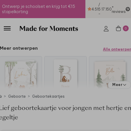
/
Ontwerp je schoolset en krijg tot €15
+
4.51
5
17.150
stapelkorting
reviews
-
0
Meer ontwerpen
Alle ontwerpe
Meer
Geboorte
Geboortekaartjes
Lief geboortekaartje voor jongen met hertje e
egeltje