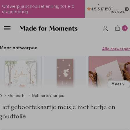
/
Ontwerp je schoolset en krijg tot €15
+
4.51
5
17.150
stapelkorting
reviews
-
0
Meer ontwerpen
Alle ontwerpe
Meer
Geboorte
Geboortekaartjes
Lief geboortekaartje meisje met hertje en
goudfolie