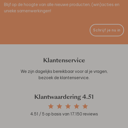
Blijf op de hoogte van alle nieuwe producten, (win)acties en
unieke samenwerkingen!
Schrijf je nu in
Klantenservice
We zijn dagelijks bereikbaar voor al je vragen,
bezoek de
klantenservice
.
Klantwaardering
4.51
4.51
/ 5 op basis van
17.150
reviews