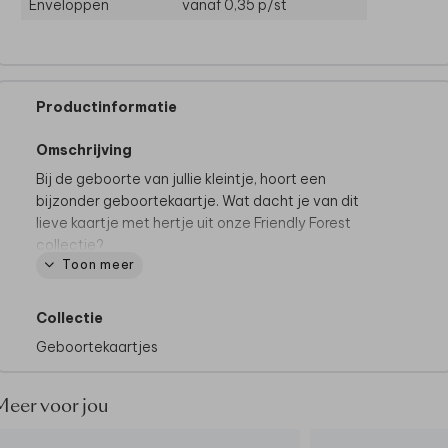
Enveloppen
vanaf 0,35
p/st
Productinformatie
Omschrijving
Bij de geboorte van jullie kleintje, hoort een
bijzonder geboortekaartje. Wat dacht je van dit
lieve kaartje met hertje uit onze Friendly Forest
collectie?
Toon meer
Tips van onze makers:
• Kies bij de papiersoort voor linnen
Collectie
• Onze makers kiezen voor een roest envelop
Geboortekaartjes
• Maak het geboortekaartje helemaal af door de
envelop dicht te plakken met een
sluitsticker hartje
Meer voor jou
Helemaal weg van dit ontwerp? Vraag het
geboortekaartje ook als
geboortebord
aan en