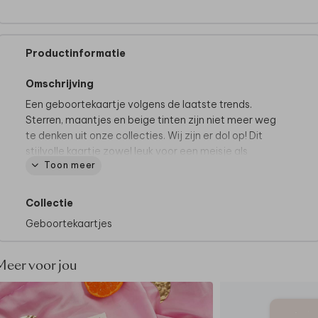
Productinformatie
Omschrijving
Een geboortekaartje volgens de laatste trends.
Sterren, maantjes en beige tinten zijn niet meer weg
te denken uit onze collecties. Wij zijn er dol op! Dit
stijlvolle kaartje zowel leuk voor een meisje als
Toon meer
jongetje.
Tips van onze makers:
Collectie
• Kies bij de papiersoort voor linnen
Geboortekaartjes
• Onze makers kiezen voor een roest envelop
• Maak het geboortekaartje helemaal af door de
envelop dicht te plakken met een
bijpassende
Meer voor jou
sluitzegel
Hoe kondig jij de geboorte van de kleine aan? Vraag