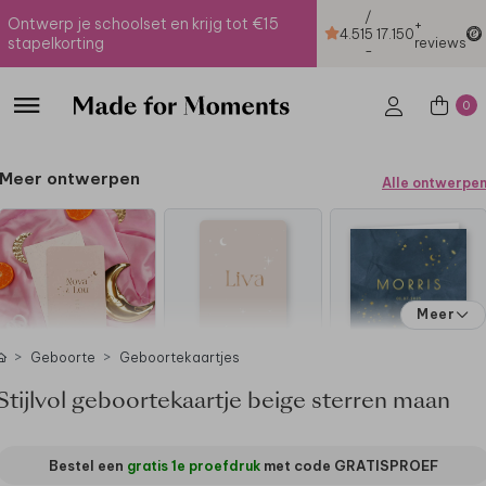
/
Ontwerp je schoolset en krijg tot €15
+
4.51
5
17.150
stapelkorting
reviews
-
0
Meer ontwerpen
Alle ontwerpe
Meer
Geboorte
Geboortekaartjes
Stijlvol geboortekaartje beige sterren maan
Bestel een
gratis 1e proefdruk
met code
GRATISPROEF