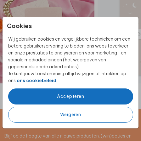
het geboortekaartje ook als
geboortebord
aan en
show het ontwerp aan de hele buurt!
Cookies
Wij gebruiken cookies en vergelijkbare technieken om een
betere gebruikerservaring te bieden, ons websiteverkeer
en onze prestaties te analyseren en voor marketing- en
sociale mediadoeleinden (het weergeven van
gepersonaliseerde advertenties).
Je kunt jouw toestemming altijd wijzigen of intrekken op
ons
ons cookiebeleid
.
Accepteren
Weigeren
Schrijf je in voor de nieuwsbrief
Blijf op de hoogte van alle nieuwe producten, (win)acties en