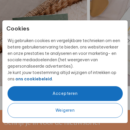
Hoe kondig jij de geboorte van de tweeling aan?
Vraag het geboortekaartje ook als
geboortebord
aan en show het ontwerp aan de hele buurt!
Cookies
Wij gebruiken cookies en vergelijkbare technieken om een
betere gebruikerservaring te bieden, ons websiteverkeer
en onze prestaties te analyseren en voor marketing- en
sociale mediadoeleinden (het weergeven van
gepersonaliseerde advertenties).
Je kunt jouw toestemming altijd wijzigen of intrekken op
ons
ons cookiebeleid
.
Accepteren
Weigeren
Schrijf je in voor de nieuwsbrief