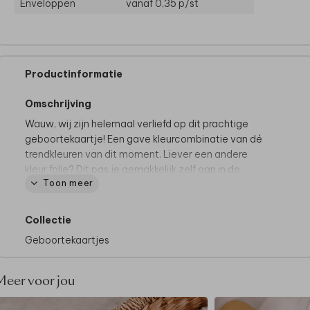
Enveloppen
vanaf 0,35
p/st
Productinformatie
Omschrijving
Wauw, wij zijn helemaal verliefd op dit prachtige
geboortekaartje! Een gave kleurcombinatie van dé
trendkleuren van dit moment. Liever een andere
kleur folie? Dit pas je gemakkelijk zelf aan in de
Toon meer
editor.
Tips van onze makers:
Collectie
• Kies bij de papiersoort voor coated karton
Geboortekaartjes
• Onze makers kiezen voor een donkergroene
envelop
• Maak het geboortekaartje helemaal af door de
Meer voor jou
envelop dicht te plakken met een
sluitsticker hartje