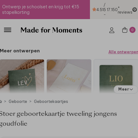
/
Ontwerp je schoolset en krijg tot €15
+
4.51
5
17.150
stapelkorting
reviews
-
0
Meer ontwerpen
Alle ontwerpe
Meer
Geboorte
Geboortekaartjes
Stoer geboortekaartje tweeling jongens
goudfolie