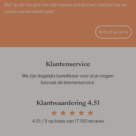
Blijf op de hoogte van alle nieuwe producten, (win)acties en
unieke samenwerkingen!
Schrijf je nu in
Klantenservice
We zijn dagelijks bereikbaar voor al je vragen,
bezoek de
klantenservice
.
Klantwaardering
4.51
4.51
/ 5 op basis van
17.150
reviews