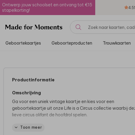
Ontwerp jouw schoolset en ontvang tot €15
4.5
stapelkorting!
Geboortekaartjes
Geboorteproducten
Trouwkaarten
Productinformatie
Omschrijving
Ga voor een uniek vintage kaartje en kies voor een
geboortekaartje uit onze Life is a Circus collectie waarbij d
lieve circus olifant de hoofdrol spelen.
Toon meer
Tips van onze makers:
• Kies bij de papiersoort voor linnen