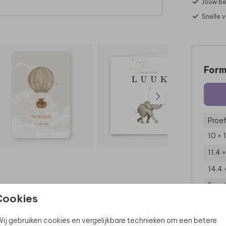
Jouw be
Snelle 
ht te
Form
Proef
10 × 
11.4 
14.4 
Enve
Cookies
ij gebruiken cookies en vergelijkbare technieken om een betere