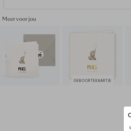
• Onze makers kiezen voor een metallic rode envelop
• Maak het geboortekaartje helemaal af door de envelop dic
plakken met een
sluitsticker hartje
Meer voor jou
Hoe kondig jij de geboorte van de kleine aan? Vraag het
geboortekaartje ook als
geboortebord
aan en show het
ontwerp aan de hele buurt!
GEBOORTEKAARTJE
W