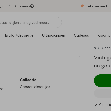
1
/ 5 -
17.150
+ reviews
Snelle verzendin
Bruiloftdecoratie
Uitnodigingen
Cadeaus
Kraamc
Gebo
Vintage
en gou
Collectie
Geboortekaartjes
eze
Combine