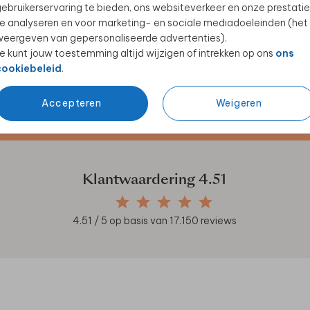
ebruikerservaring te bieden, ons websiteverkeer en onze prestatie
e analyseren en voor marketing- en sociale mediadoeleinden (het
eergeven van gepersonaliseerde advertenties).
e kunt jouw toestemming altijd wijzigen of intrekken op ons
ons
cookiebeleid
.
Accepteren
Weigeren
en unieke samenwerkingen!
Klantwaardering
4.51
4.51
/ 5 op basis van
17.150
reviews