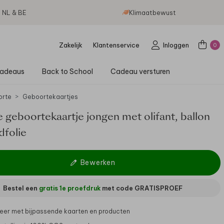
g NL & BE
Klimaatbewust
Zakelijk
Klantenservice
Inloggen
0
adeaus
Back to School
Cadeau versturen
orte
Geboortekaartjes
 geboortekaartje jongen met olifant, ballon
dfolie
Bewerken
Bestel een
gratis 1e proefdruk
met code
GRATISPROEF
er met bijpassende kaarten en producten