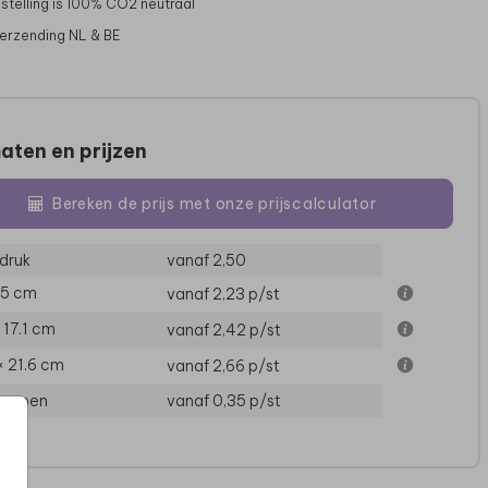
stelling is 100% CO2 neutraal
verzending NL & BE
aten en prijzen
Bereken de prijs met onze prijscalculator
druk
vanaf 2,50
15 cm
vanaf 2,23
p/st
GEBOORTEBORD
× 17.1 cm
vanaf 2,42
p/st
× 21.6 cm
vanaf 2,66
p/st
loppen
vanaf 0,35
p/st