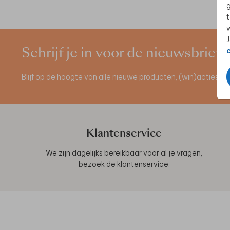
g
t
w
J
Schrijf je in voor de nieuwsbrief
Blijf op de hoogte van alle nieuwe producten, (win)acties 
Klantenservice
We zijn dagelijks bereikbaar voor al je vragen,
bezoek de
klantenservice
.