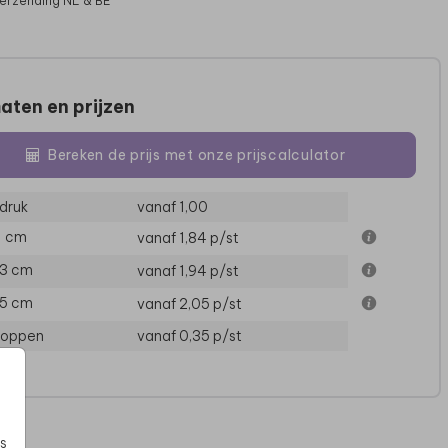
verzending NL & BE
aten en prijzen
Bereken de prijs met onze prijscalculator
druk
vanaf 1,00
11 cm
vanaf 1,84
p/st
13 cm
vanaf 1,94
p/st
GEBOORTEBORD
15 cm
vanaf 2,05
p/st
loppen
vanaf 0,35
p/st
s