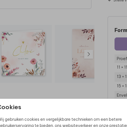
Snelle 
ht te
Form
Proef
11 × 
13 × 
15 × 
Enve
Cookies
ij gebruiken cookies en vergelijkbare technieken om een betere
ebruikerservaring te bieden, ons websiteverkeer en onze prestatie