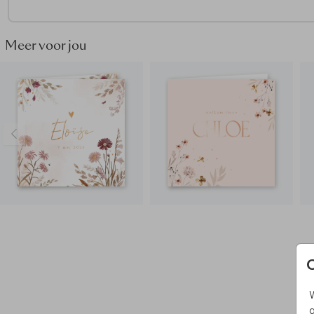
• Kies bij de papiersoort voor oudhollands
• Onze makers kiezen voor een oudroze envelop
• Maak het geboortekaartje helemaal af door de envelop dic
Meer voor jou
plakken met een
sluitsticker hartje
Hoe kondig jij de geboorte van de kleine aan? Vraag het
geboortekaartje ook als
geboortebord
aan en show het
ontwerp aan de hele buurt!
W
g