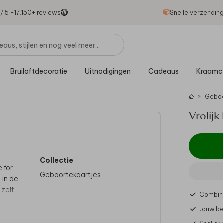
1
/ 5 -
17.150
+ reviews
Snelle verzendin
Bruiloftdecoratie
Uitnodigingen
Cadeaus
Kraamc
Gebo
Vrolij
Collectie
 for
Geboortekaartjes
 in de
 zelf
Combine
Jouw be