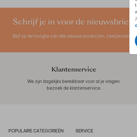
t
w
J
Schrijf je in voor de nieuwsbrief
Blijf op de hoogte van alle nieuwe producten, (win)acties 
Klantenservice
We zijn dagelijks bereikbaar voor al je vragen,
bezoek de
klantenservice
.
POPULAIRE CATEGORIEËN
SERVICE