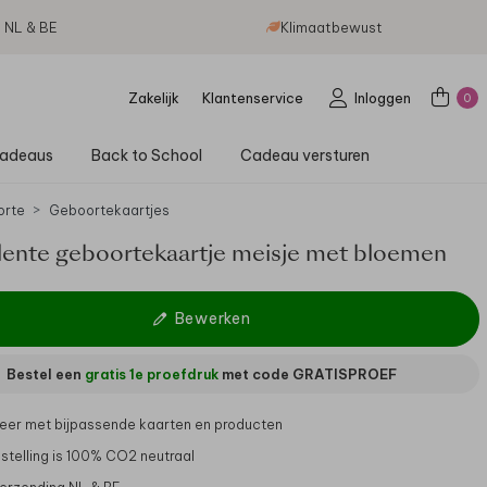
g NL & BE
Klimaatbewust
Zakelijk
Klantenservice
Inloggen
0
adeaus
Back to School
Cadeau versturen
orte
Geboortekaartjes
k lente geboortekaartje meisje met bloemen
Bewerken
Bestel een
gratis 1e proefdruk
met code
GRATISPROEF
er met bijpassende kaarten en producten
stelling is 100% CO2 neutraal