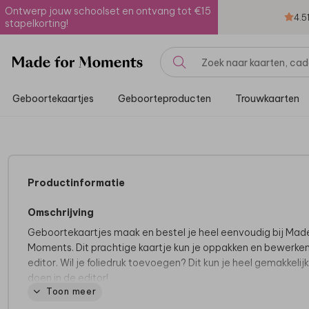
Ontwerp jouw schoolset en ontvang tot €15
4.5
stapelkorting!
Geboortekaartjes
Geboorteproducten
Trouwkaarten
Productinformatie
Omschrijving
Geboortekaartjes maak en bestel je heel eenvoudig bij Made
Moments. Dit prachtige kaartje kun je oppakken en bewerken
editor. Wil je foliedruk toevoegen? Dit kun je heel gemakkelijk
doen in de editor!
Toon meer
Tips van onze makers: