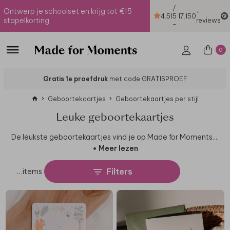
/
Ontwerp je schoolset en krijg tot €15
+
4.51
5
17.150
stapelkorting
reviews
-
0
Gratis 1e proefdruk
met code GRATISPROEF
Geboortekaartjes
Geboortekaartjes per stijl
Leuke geboortekaartjes
De leukste geboortekaartjes vind je op Made for Moments.
...
+ Meer lezen
Filters
…
items