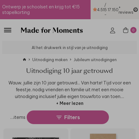
/
Ontwerp je schoolset en krijg tot €15
+
4.51
5
17.150
stapelkorting
reviews
-
0
Al het drukwerk in stijl van je uitnodiging
Uitnodiging maken
Jubileum uitnodigingen
Uitnodiging 10 jaar getrouwd
Wauw, jullie zijn 10 jaar getrouwd... Van harte! Tijd voor een
feestje, nodig vrienden en familie uit met een mooie
uitnodiging inclusief jullie eigen trouwfoto van toen.
...
+ Meer lezen
Filters
…
items