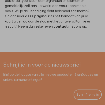
pas lettertype, kleur, achtergronden en elementen
gemakkelijk zelf aan. Je werkt dan vanuit een mooie
basis. Wil je de uitnodiging écht helemaal zelf maken?
Ga dan naar
deze pagina
, kies het formaat van jullie
kaart uit en ga aan de slag met het ontwerp. Kom je er
niet uit? Neem dan zeker even
contact
met ons op.
Schrijf je in voor de nieuwsbrief
Blijf op de hoogte van alle nieuwe producten, (win)acties en
unieke samenwerkingen!
Schrijf je nu in