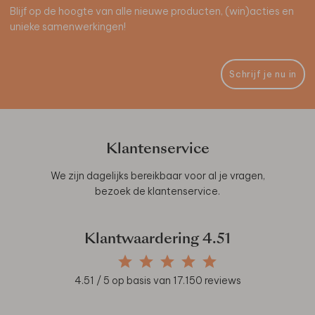
Blijf op de hoogte van alle nieuwe producten, (win)acties en
unieke samenwerkingen!
Schrijf je nu in
Klantenservice
We zijn dagelijks bereikbaar voor al je vragen,
bezoek de
klantenservice
.
Klantwaardering
4.51
4.51
/ 5 op basis van
17.150
reviews