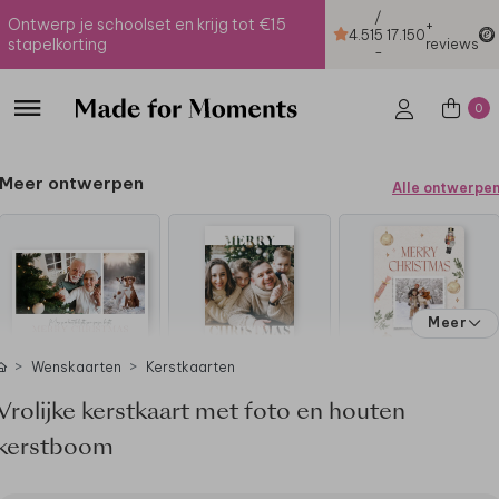
/
Ontwerp je schoolset en krijg tot €15
+
4.51
5
17.150
stapelkorting
reviews
-
0
Meer ontwerpen
Alle ontwerpe
Meer
Wenskaarten
Kerstkaarten
Vrolijke kerstkaart met foto en houten
kerstboom