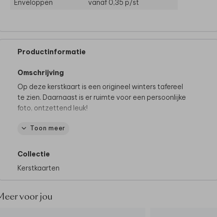
Enveloppen
vanaf 0,35
p/st
Productinformatie
Omschrijving
Op deze kerstkaart is een origineel winters tafereel
te zien. Daarnaast is er ruimte voor een persoonlijke
foto, ontzettend leuk!
Toon meer
Kies heel eenvoudig illustraties, foto's en
afbeeldingen uit onze beeldbank. Voeg eigen foto's
en tekst toe en maak een unieke kerstkaart.
Lees
Collectie
hier onze tips
voor het ontwerpen van het kaartje.
Kerstkaarten
Vragen?
We helpen je graag!
Meer voor jou