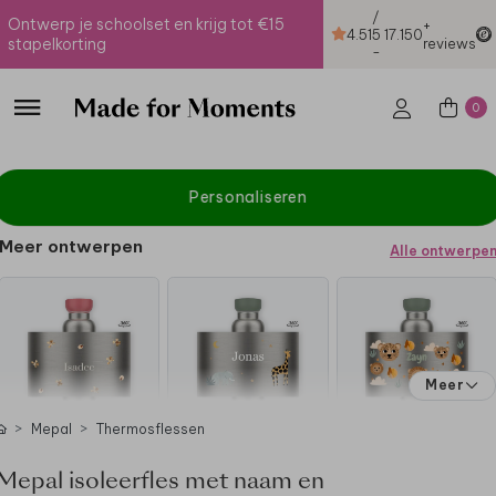
/
Ontwerp je schoolset en krijg tot €15
+
4.51
5
17.150
stapelkorting
reviews
-
0
Personaliseren
Meer ontwerpen
Alle ontwerpe
Meer
Mepal
Thermosflessen
Mepal isoleerfles met naam en