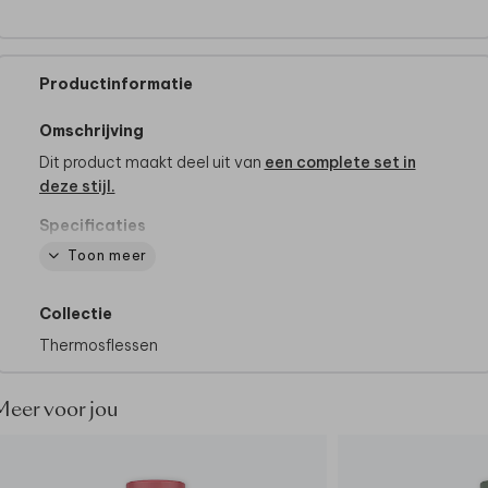
Productinformatie
Omschrijving
Dit product maakt deel uit van
een complete set in
deze stijl.
Specificaties
Merk: Mepal
Toon meer
Inhoud: 500ml ml
BPA-vrij
Collectie
Ook geschikt voor bruiswater, ruime opening, zodat
je er ook ijsblokjes in kunt doen
Thermosflessen
De buitenkant van de fles blijft koel en droog
Afmetingen: hoog 238mm & diameter 70 mm
Meer voor jou