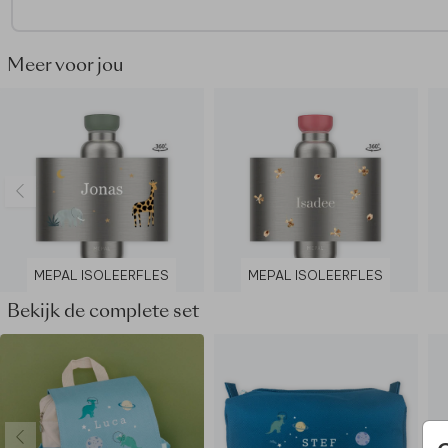
Ook geschikt voor bruiswater, ruime opening, zodat je er oo
ijsblokjes in kunt doen
De buitenkant van de fles blijft koel en droog
Meer voor jou
Afmetingen: hoog 238mm & diameter 70 mm
MEPAL ISOLEERFLES
MEPAL ISOLEERFLES
Bekijk de complete set