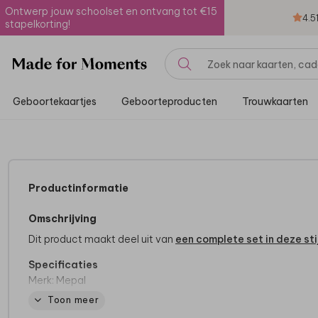
Ontwerp jouw schoolset en ontvang tot €15
4.5
stapelkorting!
Geboortekaartjes
Geboorteproducten
Trouwkaarten
Productinformatie
Omschrijving
Dit product maakt deel uit van
een complete set in deze stij
Specificaties
Merk: Mepal
Inhoud: 500ml ml
Toon meer
BPA-vrij