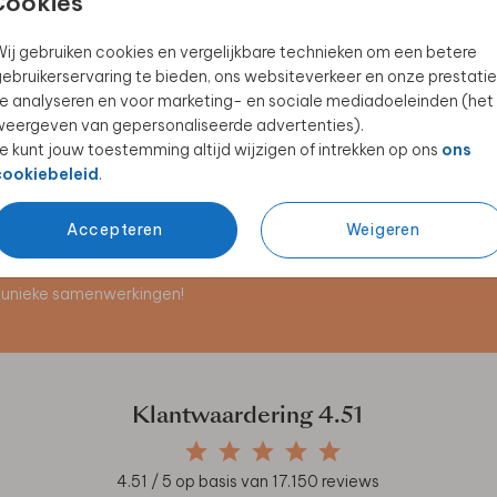
Cookies
ij gebruiken cookies en vergelijkbare technieken om een betere
ebruikerservaring te bieden, ons websiteverkeer en onze prestatie
GYMTAS
BEKER
e analyseren en voor marketing- en sociale mediadoeleinden (het
eergeven van gepersonaliseerde advertenties).
e kunt jouw toestemming altijd wijzigen of intrekken op ons
ons
cookiebeleid
.
Accepteren
Weigeren
en unieke samenwerkingen!
Klantwaardering
4.51
4.51
/ 5 op basis van
17.150
reviews