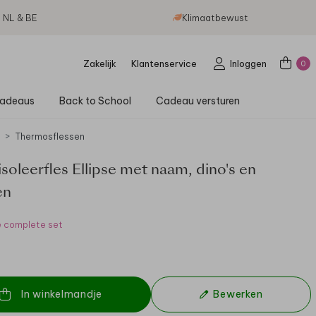
g NL & BE
Klimaatbewust
Zakelijk
Klantenservice
Inloggen
0
adeaus
Back to School
Cadeau versturen
Thermosflessen
soleerfles Ellipse met naam, dino's en
en
e complete set
In winkelmandje
Bewerken