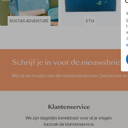
W
g
RUGTAS ADVENTURE
ETUI
t
w
J
Schrijf je in voor de nieuwsbrief
Blijf op de hoogte van alle nieuwe producten, (win)acties 
Klantenservice
We zijn dagelijks bereikbaar voor al je vragen,
bezoek de
klantenservice
.