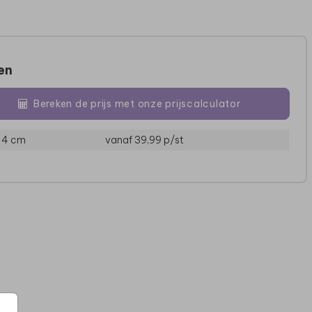
zen
Bereken de prijs met onze prijscalculator
 14 cm
vanaf 39,99
p/st
MEPAL ISOLEERFLES
MEPAL ISOLEERFLES
MEP