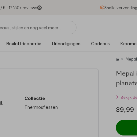
1
/ 5 -
17.150
+ reviews
Snelle verzendin
Bruiloftdecoratie
Uitnodigingen
Cadeaus
Kraamc
Mepal
Mepal i
planet
Bekijk d
Collectie
l.
Thermosflessen
39,99