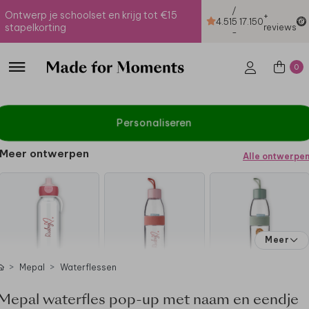
/
Ontwerp je schoolset en krijg tot €15
+
4.51
5
17.150
stapelkorting
reviews
-
0
Personaliseren
Meer ontwerpen
Alle ontwerpe
Meer
Mepal
Waterflessen
Mepal waterfles pop-up met naam en eendje