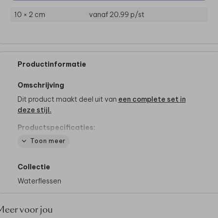
10 × 2 cm
vanaf 20,99
p/st
Productinformatie
Omschrijving
Dit product maakt deel uit van
een complete set in
deze stijl.
Productspecificaties:
- Van het merk Mepal
Toon meer
- Inhoud: 500ml
- BPA-vrij
Collectie
- Vaatwasserbestending
- Met één druk op de knop komt de drinktuit omhoog
Waterflessen
Meer voor jou