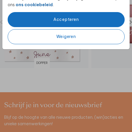
ons
ons cookiebeleid
.
Accepteren
Weigeren
DOPPER
Schrijf je in voor de nieuwsbrief
Blijf op de hoogte van alle nieuwe producten, (win)acties en
unieke samenwerkingen!