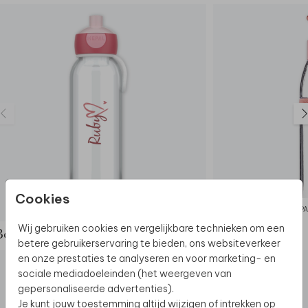
Cookies
MEPAL WATERFLES
MEPA
Wij gebruiken cookies en vergelijkbare technieken om een
Bekijk de complete set
betere gebruikerservaring te bieden, ons websiteverkeer
en onze prestaties te analyseren en voor marketing- en
sociale mediadoeleinden (het weergeven van
gepersonaliseerde advertenties).
Je kunt jouw toestemming altijd wijzigen of intrekken op