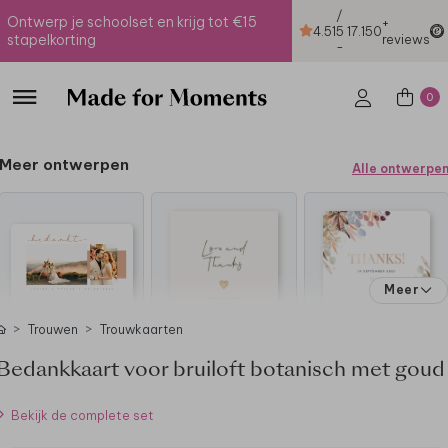
/
Ontwerp je schoolset en krijg tot €15
+
4.51
5
17.150
stapelkorting
reviews
-
0
Meer ontwerpen
Alle ontwerpe
Meer
Trouwen
Trouwkaarten
Bedankkaart voor bruiloft botanisch met goud
Bekijk de complete set