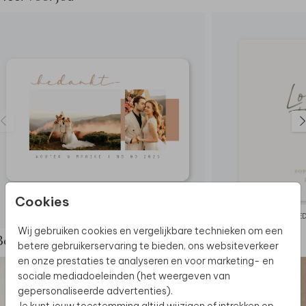
Cookies
BEDANKKAART
BE
Wij gebruiken cookies en vergelijkbare technieken om een
Bekijk de complete set
betere gebruikerservaring te bieden, ons websiteverkeer
en onze prestaties te analyseren en voor marketing- en
sociale mediadoeleinden (het weergeven van
gepersonaliseerde advertenties).
Je kunt jouw toestemming altijd wijzigen of intrekken op