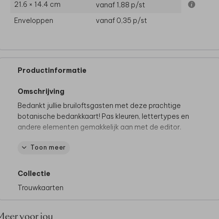
21.6 × 14.4 cm
vanaf 1,88
p/st
Enveloppen
vanaf 0,35
p/st
Productinformatie
Omschrijving
Bedankt jullie bruiloftsgasten met deze prachtige
botanische bedankkaart! Pas kleuren, lettertypes en
andere elementen gemakkelijk aan met de editor.
Toon meer
Dit product maakt deel uit van
een complete set in
deze stijl.
Collectie
Trouwkaarten
Meer voor jou