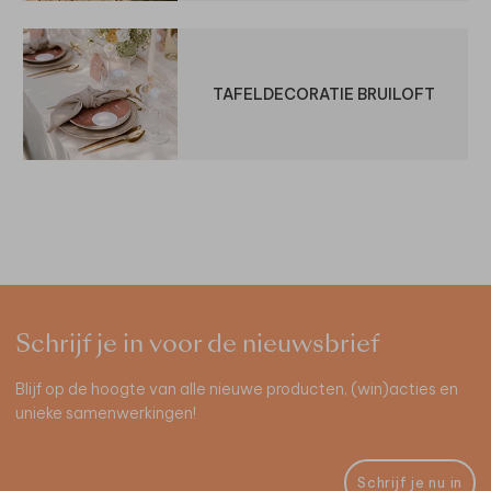
TAFELDECORATIE BRUILOFT
Schrijf je in voor de nieuwsbrief
Blijf op de hoogte van alle nieuwe producten, (win)acties en
unieke samenwerkingen!
Schrijf je nu in