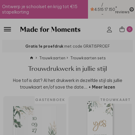
/
Ontwerp je schoolset en krijg tot €15
+
4.51
5
17.150
stapelkorting
reviews
-
0
Gratis 1e proefdruk
met code GRATISPROEF
Trouwkaarten
Trouwkaarten sets
Trouwdrukwerk in jullie stijl
Hoe tof is dat? Al het drukwerk in dezelfde stijl als jullie
trouwkaart en/of save the date.
...
+ Meer lezen
GASTENBOEK
TROUWKAART