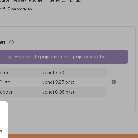
aarten bewerk je samen in de editor: handig!
jd 5-7 werkdagen
zen
Bereken de prijs met onze prijscalculator
druk
vanaf 7,50
13 cm
vanaf 3,85
p/st
TROUWKAART
TROUWKAART
loppen
vanaf 0,35
p/st
s