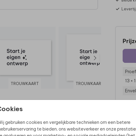
Beide k
Leverti
t
!
Prij
Proef
13 × 
TROUWKAART
TROUWKAART
Enve
Cookies
ij gebruiken cookies en vergelijkbare technieken om een betere
ebruikerservaring te bieden, ons websiteverkeer en onze prestatie
e analyseren en voor marketing- en sociale mediadoeleinden (het