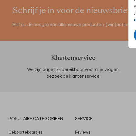
w
Schrijf je in voor de nieuwsbrief
J
Blijf op de hoogte van alle nieuwe producten, (win)acties 
Klantenservice
We zijn dagelijks bereikbaar voor al je vragen,
bezoek de
klantenservice
.
POPULAIRE CATEGORIEËN
SERVICE
Geboortekaartjes
Reviews