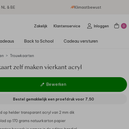
g NL & BE
Klimaatbewust
Zakelijk
Klantenservice
Inloggen
0
adeaus
Back to School
Cadeau versturen
en
Trouwkaarten
art zelf maken vierkant acryl
Bewerken
Bestel gemakkelijk een proefdruk voor
7,50
d op helder transparant acryl van 2 mm dik
lad op 170 grams natuurkarton papier