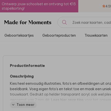
Ontwerp jouw schoolset en ontvang tot €15
4.5
stapelkorting!
Geboortekaartjes
Geboorteproducten
Trouwkaarten
Productinformatie
Omschrijving
Kies heel eenvoudig illustraties, foto's en afbeeldingen uit on
beeldbank. Voeg eigen foto's en tekst toe en maak een unie
trouwkaart. Gedrukt op helder transparant acryl, ook wel ple
genoemd, van 2 mm dik.
Lees hier onze tips
voor het ontwe
Toon meer
van het kaartje.