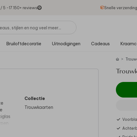
1
/ 5 -
17.150
+ reviews
Snelle verzendin
Bruiloftdecoratie
Uitnodigingen
Cadeaus
Kraamc
Trouw
Trouwka
Collectie
ze
Trouwkaarten
ke
xiglas
Voorbla
rpen
Achterb