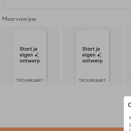
Een trouwkaart op acryl: wat moet ik weten?
Je bewerkt enkel de voorzijde, de achterzijde blijft onbedruk
Check de leesbaarheid door een proefdruk te bestellen
Meer voor jou
Vragen? Neem dan
contact
met ons op. We helpen je graag
TROUWKAART
TROUWKAART
W
g
t