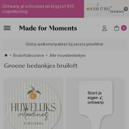
/
Ontwerp je schoolset en krijg tot €15
+
4.51
5
17.150
stapelkorting
reviews
-
0
Gratis welkomstpakket bij eerste proefdruk
Bruiloftdecoratie
Alle trouwbedankjes
Groene bedankjes bruiloft