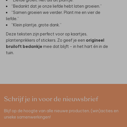
“Bedankt dat je onze liefde hebt laten groeien.”
“Samen groeien we verder. Plant me en vier de
liefde.”
“Klein plantje, grote dank.”
Deze teksten zijn perfect voor op kaartjes,
plantenprikkers of stickers. Zo geef je een
origineel
bruiloft bedankje
mee dat blijft - in het hart én in de
tuin.
Schrijf je in voor de nieuwsbrief
Blijf op de hoogte van alle nieuwe producten, (win)acties en
unieke samenwerkingen!