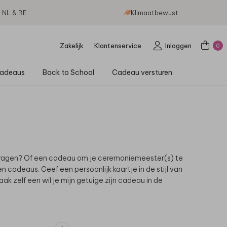
g NL & BE
Klimaatbewust
Zakelijk
Klantenservice
Inloggen
0
adeaus
Back to School
Cadeau versturen
 vragen? Of een cadeau om je ceremoniemeester(s) te
 cadeaus. Geef een persoonlijk kaartje in de stijl van
ak zelf een wil je mijn getuige zijn cadeau in de