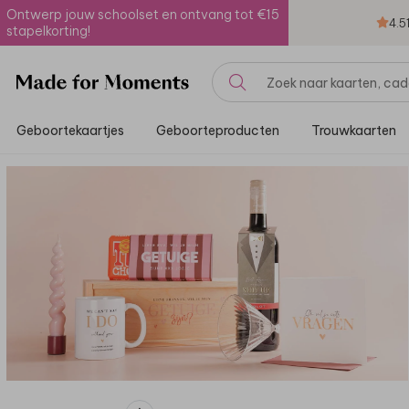
Ontwerp jouw schoolset en ontvang tot €15
4.5
stapelkorting!
Geboortekaartjes
Geboorteproducten
Trouwkaarten