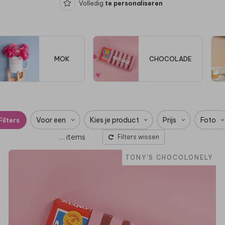
Volledig
te personaliseren
MOK
CHOCOLADE
Voor een
Kies je product
Prijs
Foto
Filters
…
items
Filters wissen
TONY'S CHOCOLONELY