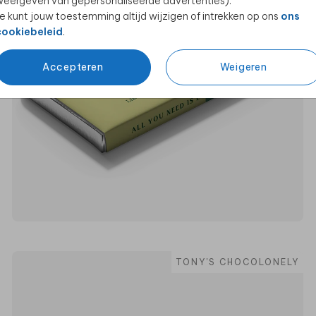
eergeven van gepersonaliseerde advertenties).
e kunt jouw toestemming altijd wijzigen of intrekken op ons
ons
cookiebeleid
.
Accepteren
Weigeren
TONY'S CHOCOLONELY