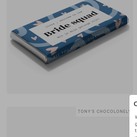
TONY'S CHOCOLONELY
W
g
t