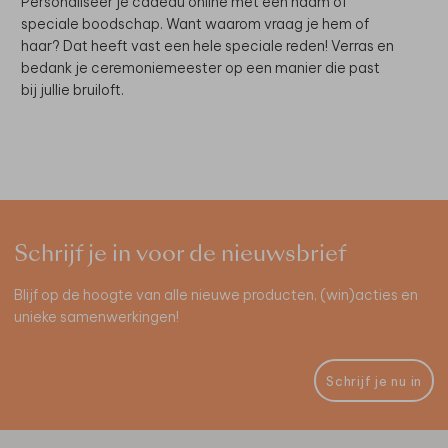
Personaliseer je cadeau online met een naam of
speciale boodschap. Want waarom vraag je hem of
haar? Dat heeft vast een hele speciale reden! Verras en
bedank je ceremoniemeester op een manier die past
bij jullie bruiloft.
Schrijf je in voor de nieuwsbrief
Blijf op de hoogte van alle nieuwe producten, (win)acties en
unieke samenwerkingen!
Schrijf je nu in