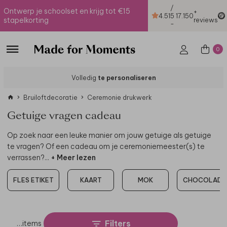
/
Ontwerp je schoolset en krijg tot €15
+
4.51
5
17.150
stapelkorting
reviews
-
0
Volledig
te personaliseren
Bruiloftdecoratie
Ceremonie drukwerk
Getuige vragen cadeau
Op zoek naar een leuke manier om jouw getuige als getuige
te vragen? Of een cadeau om je ceremoniemeester(s) te
verrassen?
...
+ Meer lezen
FLES ETIKET
KAART
MOK
CHOCOLADE
Filters
…
items