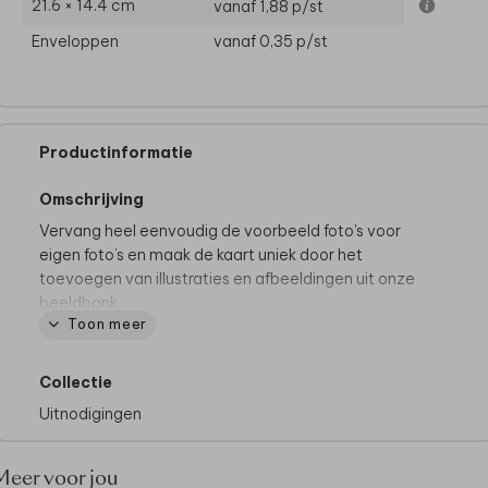
21.6 × 14.4 cm
vanaf 1,88
p/st
Enveloppen
vanaf 0,35
p/st
Productinformatie
Omschrijving
Vervang heel eenvoudig de voorbeeld foto's voor
eigen foto’s en maak de kaart uniek door het
toevoegen van illustraties en afbeeldingen uit onze
beeldbank.
Toon meer
Lees hier onze tips
voor het ontwerpen van het
kaartje.
Collectie
Uitnodigingen
Meer voor jou