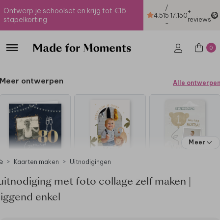
/
Ontwerp je schoolset en krijg tot €15
+
4.51
5
17.150
stapelkorting
reviews
-
0
Meer ontwerpen
Alle ontwerpe
Meer
Kaarten maken
Uitnodigingen
uitnodiging met foto collage zelf maken |
liggend enkel