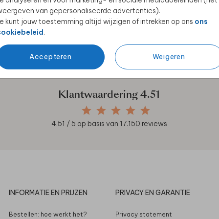
e analyseren en voor marketing- en sociale mediadoeleinden (het
eergeven van gepersonaliseerde advertenties).
e kunt jouw toestemming altijd wijzigen of intrekken op ons
ons
cookiebeleid
.
en unieke samenwerkingen!
Accepteren
Weigeren
Klantwaardering
4.51
4.51
/ 5 op basis van
17.150
reviews
INFORMATIE EN PRIJZEN
PRIVACY EN GARANTIE
Bestellen: hoe werkt het?
Privacy statement