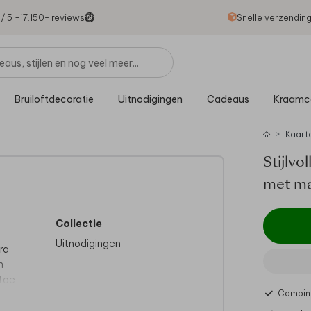
1
/ 5 -
17.150
+ reviews
Snelle verzendin
Bruiloftdecoratie
Uitnodigingen
Cadeaus
Kraamc
Kaart
Stijlvo
met ma
Collectie
Uitnodigingen
ra
n
 toe
Combine