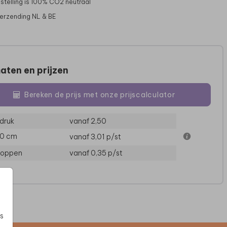
stelling is 100% CO2 neutraal
verzending NL & BE
aten en prijzen
Bereken de prijs met onze prijscalculator
druk
vanaf 2,50
10 cm
vanaf 3,01
p/st
UITNODIGING
UITNODIGING
loppen
vanaf 0,35
p/st
s