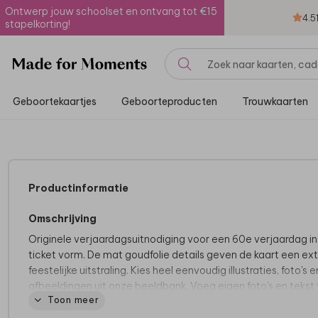
Ontwerp jouw schoolset en ontvang tot €15
4.5
stapelkorting!
Geboortekaartjes
Geboorteproducten
Trouwkaarten
Productinformatie
Omschrijving
Originele verjaardagsuitnodiging voor een 60e verjaardag in
ticket vorm. De mat goudfolie details geven de kaart een ext
feestelijke uitstraling. Kies heel eenvoudig illustraties, foto's e
afbeeldingen uit onze beeldbank. Voeg eigen foto's en tekst
Toon meer
en maak een unieke kaart.
Lees hier onze tips
voor het
ontwerpen van het kaartje.