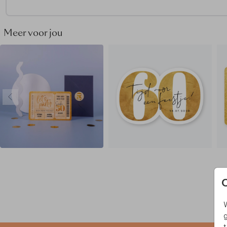
Meer voor jou
W
g