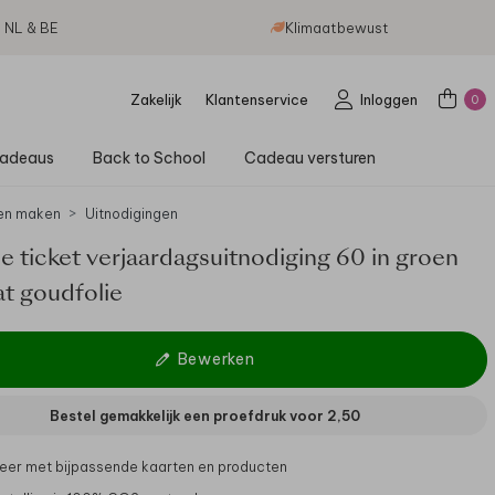
g NL & BE
Klimaatbewust
Zakelijk
Klantenservice
Inloggen
0
adeaus
Back to School
Cadeau versturen
en maken
Uitnodigingen
lle ticket verjaardagsuitnodiging 60 in groen
t goudfolie
Bewerken
Bestel gemakkelijk een proefdruk voor
2,50
er met bijpassende kaarten en producten