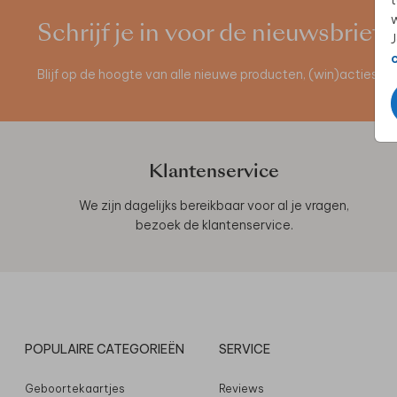
t
w
Schrijf je in voor de nieuwsbrief
J
Blijf op de hoogte van alle nieuwe producten, (win)acties 
Klantenservice
We zijn dagelijks bereikbaar voor al je vragen,
bezoek de
klantenservice
.
POPULAIRE CATEGORIEËN
SERVICE
Geboortekaartjes
Reviews