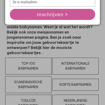
te helpen hebben we de
top 100 babynamen van
in
in
je
je
2025
voor je onder elkaar gezet. Daarnaast
e-
e-
vind je eindeloos veel rijtjes babynamen in
Inschrijven >
Inschrijven >
mailadres
mailadres
allerlei categorieën: van typisch Nederlandse
in
in
babynamen, unieke namen tot stoere en korte
unieke babynamen. Weet je al wat het wordt?
Bekijk ook onze
meisjesnamen
en
jongensnamen
pagina. Ben je zoek naar
inspiratie om jouw geboortekaartje te
ontwerpen? Bekijk hier de mooiste
geboortekaartjes
.
TOP 100
INTERNATIONALE
BABYNAMEN
BABYNAMEN
SCANDINAVISCHE
KORTE BABYNAMEN
BABYNAMEN
TIJDLOZE
NEDERLANDSE