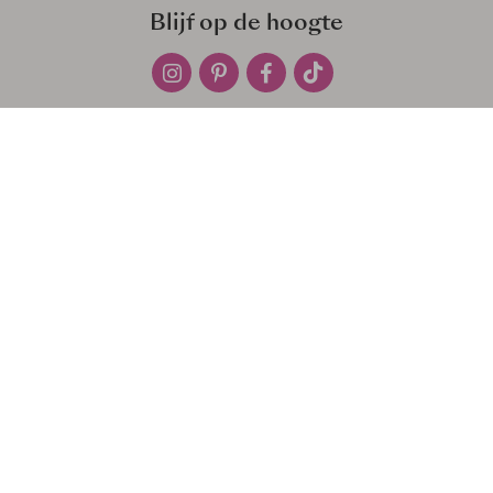
Blijf op de hoogte
POPULAIRE CATEGORIEËN
SERVICE
INFORMATIE EN PRIJZEN
PRIVACY EN GARANTIE