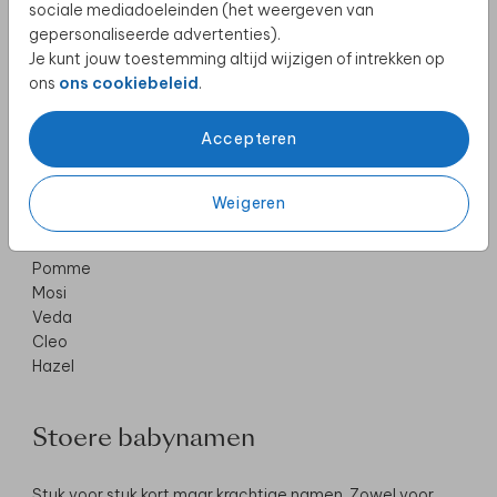
sociale mediadoeleinden (het weergeven van
gepersonaliseerde advertenties).
Vinden jullie het belangrijk dat er in de klas van jullie baby
Je kunt jouw toestemming altijd wijzigen of intrekken op
niet iemand zit met een zelfde naam? Kies dan voor een
ons
ons cookiebeleid
.
unieke babynaam:
Yuki
Accepteren
Goof
Nino
Tuur
Weigeren
Yael
Pomme
Mosi
Veda
Cleo
Hazel
Stoere babynamen
Stuk voor stuk kort maar krachtige namen. Zowel voor