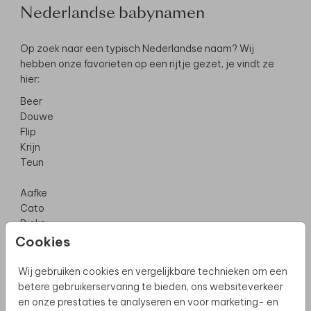
Nederlandse babynamen
Op zoek naar een typisch Nederlandse naam? Wij
hebben onze favorieten op een rijtje gezet, je vindt ze
hier:
Beer
Douwe
Flip
Krijn
Teun
Aafke
Cato
Dieke
Mijntje
Cookies
Vere
Wij gebruiken cookies en vergelijkbare technieken om een
betere gebruikerservaring te bieden, ons websiteverkeer
Unieke babynamen
en onze prestaties te analyseren en voor marketing- en