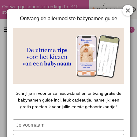
/
Ontwerp je schoolset en krijg tot €15
+
4.51
5
17.150
stapelkorting
reviews
-
Ontvang de allermooiste babynamen guide
Ontvang de allermooiste babynamen guide
0
Laatst bijgewerkt 21 april 2026
Geboorte
Schrijf je in voor onze nieuwsbrief en ontvang gratis de
Schrijf je in voor onze nieuwsbrief en ontvang gratis de
babynamen guide incl. leuk cadeautje, namelijk: een
babynamen guide incl. leuk cadeautje, namelijk: een
Top 100 babynamen
gratis proefdruk voor jullie eerste geboortekaartje!
gratis proefdruk voor jullie eerste geboortekaartje!
O
p zoek naar dé babynaam voor jullie kleintje?
Typ
Typ
je
je
Dat kan een hele uitdaging zijn! Om je een handje
naam
naam
Typ
Typ