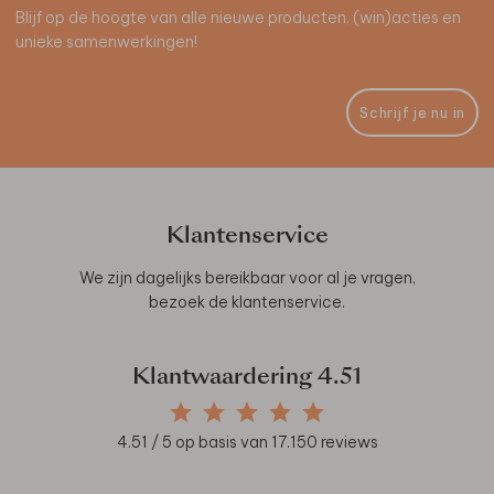
Blijf op de hoogte van alle nieuwe producten, (win)acties en
unieke samenwerkingen!
Schrijf je nu in
Klantenservice
We zijn dagelijks bereikbaar voor al je vragen,
bezoek de
klantenservice
.
Klantwaardering
4.51
4.51
/ 5 op basis van
17.150
reviews