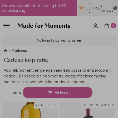
/
Ontwerp je schoolset en krijg tot €15
+
4.51
5
17.150
stapelkorting
reviews
-
0
Volledig
te personaliseren
Cadeaus
Cadeau inspiratie
Voor elk moment en gelegenheid een passend en persoonlijk
cadeau. Een speciale boodschap, vraag of bekendmaking
met een uniek product is het perfecte cadeau.
Filters
…
items
WIJNETIKET
FLESSENHANGER