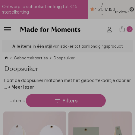
/
Ontwerp je schoolset en krijg tot €15
+
4.51
5
17.150
stapelkorting
reviews
-
0
Alle items in één stijl
van sticker tot aankondigingsproduct
Geboortekaartjes
Doopsuiker
Doopsuiker
Laat de doopsuiker matchen met het geboortekaartje door er
...
+ Meer lezen
Filters
…
items