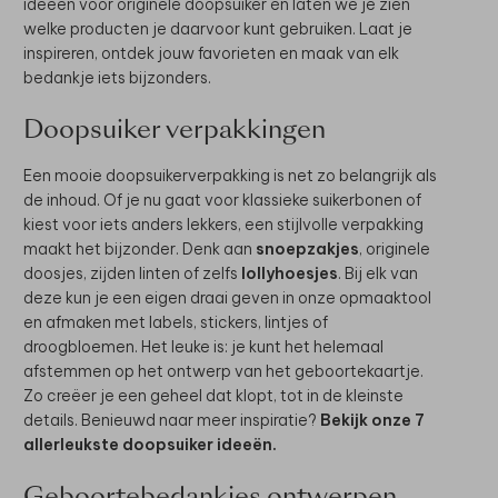
ideeën voor originele doopsuiker én laten we je zien
welke producten je daarvoor kunt gebruiken. Laat je
inspireren, ontdek jouw favorieten en maak van elk
bedankje iets bijzonders.
Doopsuiker verpakkingen
Een mooie doopsuikerverpakking is net zo belangrijk als
de inhoud. Of je nu gaat voor klassieke suikerbonen of
kiest voor iets anders lekkers, een stijlvolle verpakking
maakt het bijzonder. Denk aan
snoepzakjes
, originele
doosjes, zijden linten of zelfs
lollyhoesjes
. Bij elk van
deze kun je een eigen draai geven in onze opmaaktool
en afmaken met labels, stickers, lintjes of
droogbloemen. Het leuke is: je kunt het helemaal
afstemmen op het ontwerp van het geboortekaartje.
Zo creëer je een geheel dat klopt, tot in de kleinste
details. Benieuwd naar meer inspiratie?
Bekijk onze 7
allerleukste doopsuiker ideeën.
Geboortebedankjes ontwerpen