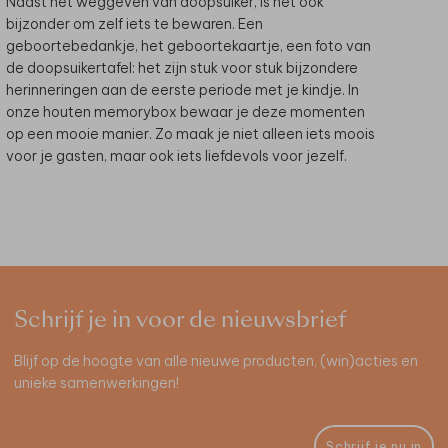
Naast het weggeven van doopsuiker, is het ook
bijzonder om zelf iets te bewaren. Een
geboortebedankje, het geboortekaartje, een foto van
de doopsuikertafel: het zijn stuk voor stuk bijzondere
herinneringen aan de eerste periode met je kindje. In
onze houten memorybox bewaar je deze momenten
op een mooie manier. Zo maak je niet alleen iets moois
voor je gasten, maar ook iets liefdevols voor jezelf.
Schrijf je in voor de nieuwsbrief
Blijf op de hoogte van alle nieuwe producten, (win)acties en
unieke samenwerkingen!
Schrijf je nu in