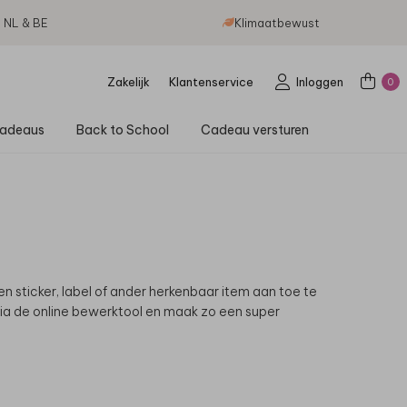
g NL & BE
Klimaatbewust
Zakelijk
Klantenservice
Inloggen
0
adeaus
Back to School
Cadeau versturen
en sticker, label of ander herkenbaar item aan toe te
ia de online bewerktool en maak zo een super