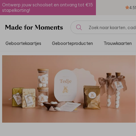
Ontwerp jouw schoolset en ontvang tot €15
4.5
stapelkorting!
Geboortekaartjes
Geboorteproducten
Trouwkaarten