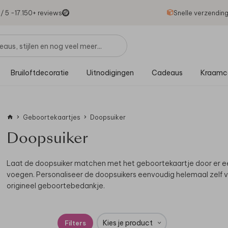
1
/ 5 -
17.150
+ reviews
Snelle verzendin
Bruiloftdecoratie
Uitnodigingen
Cadeaus
Kraamc
Geboortekaartjes
Doopsuiker
Doopsuiker
Laat de doopsuiker matchen met het geboortekaartje door er
e
voegen. Personaliseer de doopsuikers eenvoudig helemaal zelf v
origineel geboortebedankje.
Kies je product
Filters