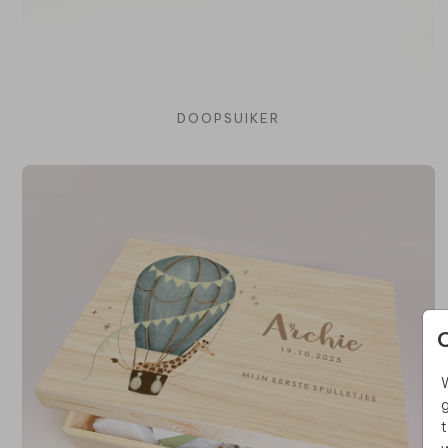
DOOPSUIKER
W
g
t