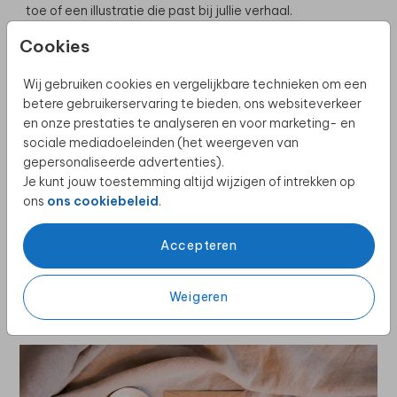
toe of een illustratie die past bij jullie verhaal.
Denk aan de envelop
: een mooie envelop met sluitzegel
Cookies
maakt het extra speciaal en zorgt dat de kaart eruit
springt.
Wij gebruiken cookies en vergelijkbare technieken om een
Een bruiloft in het buitenland vraagt om extra
betere gebruikerservaring te bieden, ons websiteverkeer
voorbereiding, maar ook om extra voorpret. Met een save
en onze prestaties te analyseren en voor marketing- en
the date geef je gasten de tijd om alles te regelen én
sociale mediadoeleinden (het weergeven van
bouw je samen toe naar jullie bijzondere dag. Het is de
gepersonaliseerde advertenties).
eerste stap in jullie trouwkaarten-tijdlijn, en meteen een
Je kunt jouw toestemming altijd wijzigen of intrekken op
van de leukste. Want zodra die kaarten op de mat vallen,
ons
ons cookiebeleid
.
voelt jullie bruiloft ineens een stuk dichterbij.
Accepteren
Bekijk hier welke
persoonlijke bruiloftdecoratie
er
nog meer is.
Weigeren
De bruiloft-foto in de header is gemaakt door Esther van
Geenen Photography