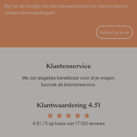
Blijf op de hoogte van alle nieuwe producten, (win)acties en
unieke samenwerkingen!
Schrijf je nu in
Klantenservice
We zijn dagelijks bereikbaar voor al je vragen,
bezoek de
klantenservice
.
Klantwaardering
4.51
4.51
/ 5 op basis van
17.150
reviews