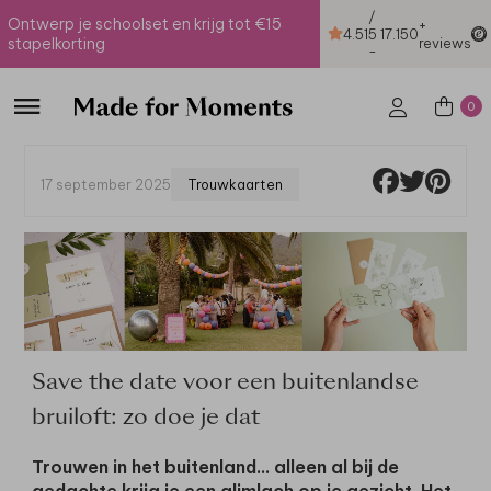
/
Ontwerp je schoolset en krijg tot €15
+
4.51
5
17.150
stapelkorting
reviews
-
0
17 september 2025
Trouwkaarten
Save the date voor een buitenlandse
bruiloft: zo doe je dat
Trouwen in het buitenland… alleen al bij de
gedachte krijg je een glimlach op je gezicht. Het