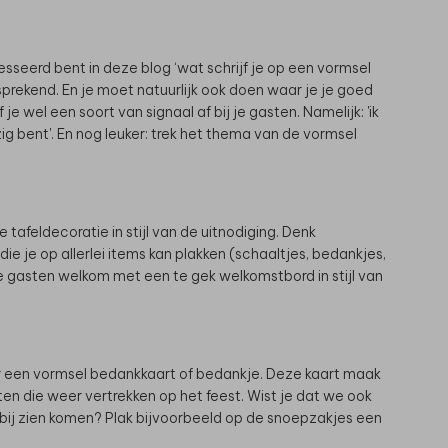
resseerd bent in deze blog ‘wat schrijf je op een vormsel
fsprekend. En je moet natuurlijk ook doen waar je je goed
 je wel een soort van signaal af bij je gasten. Namelijk: 'ik
ig bent'. En nog leuker: trek het thema van de vormsel
 tafeldecoratie in stijl van de uitnodiging. Denk
die je op allerlei items kan plakken (schaaltjes, bedankjes,
je gasten welkom met een te gek welkomstbord in stijl van
oor een vormsel bedankkaart of bedankje. Deze kaart maak
asten die weer vertrekken op het feest. Wist je dat we ook
bij zien komen? Plak bijvoorbeeld op de snoepzakjes een