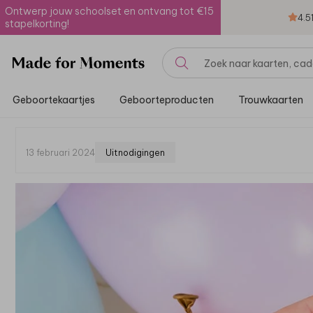
Ontwerp jouw schoolset en ontvang tot €15
4.5
stapelkorting!
Geboortekaartjes
Geboorteproducten
Trouwkaarten
13 februari 2024
Uitnodigingen