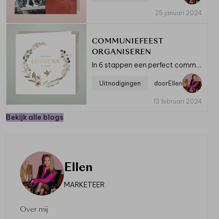
25 januari 2024
COMMUNIEFEEST
ORGANISEREN
In 6 stappen een perfect communiefeest
Uitnodigingen
door
Ellen
13 februari 2024
Bekijk alle blogs
Ellen
MARKETEER
ODIGING VORMSEL
BEDANKKAART
SMOKING IN
VORMSEL MET FOTO EN
NE TINTEN
HOOGGLANS
Over mij
ruk € 1,-
proefdruk € 2,50