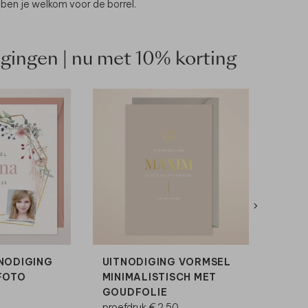
u ben je welkom voor de borrel.
gingen | nu met 10% korting
NODIGING
UITNODIGING VORMSEL
UITN
FOTO
MINIMALISTISCH MET
MET 
GOUDFOLIE
GROE
proefdruk € 2,50
proefd