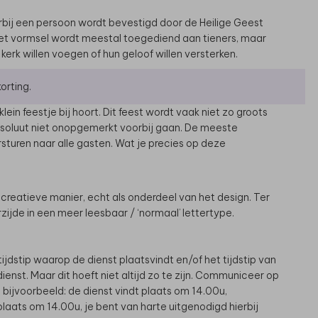
rbij een persoon wordt bevestigd door de Heilige Geest
et vormsel wordt meestal toegediend aan tieners, maar
erk willen voegen of hun geloof willen versterken.
orting.
in feestje bij hoort. Dit feest wordt vaak niet zo groots
bsoluut niet onopgemerkt voorbij gaan. De meeste
sturen naar alle gasten. Wat je precies op deze
reatieve manier, echt als onderdeel van het design. Ter
ijde in een meer leesbaar / ‘normaal’ lettertype.
ijdstip waarop de dienst plaatsvindt en/of het tijdstip van
dienst. Maar dit hoeft niet altijd zo te zijn. Communiceer op
, bijvoorbeeld: de dienst vindt plaats om 14.00u,
t plaats om 14.00u, je bent van harte uitgenodigd hierbij