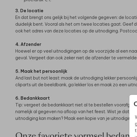
3. De locatie
En dat brengt ons gelijk bij het volgende gegeven: de locatie
duidelijk bent. Vooral als het om twee locaties gaat. Geef 
ook het adres van deze locaties op de uitnodiging. Postcode
4. Afzender
Hoewel er op veel uitnodigingen op de voorzijde al een naam
geval. Vergeet dan ook zeker niet de afzender te vermelde
5. Maak het persoonlijk
And last but not least: maak de uitnodiging lekker persoonlij
cliparts uit de beeldbank, ga lekker los en maak zo een uitno
6. Bedankkaart
Tip: vergeet de bedankkaart niet al te bestellen voorafga
namelijk al gegeven na afloop van het feest. Wist je dat je 
W
uitnodiging kan maken? Maak een kopie van je uitnodiging e
g
t
Onze favoriete vormsel bedank