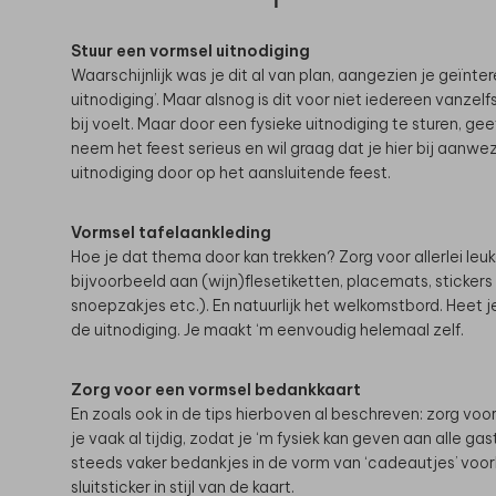
Stuur een vormsel uitnodiging
Waarschijnlijk was je dit al van plan, aangezien je geïnte
uitnodiging’. Maar alsnog is dit voor niet iedereen vanzel
bij voelt. Maar door een fysieke uitnodiging te sturen, geef
neem het feest serieus en wil graag dat je hier bij aanwez
uitnodiging door op het aansluitende feest.
Vormsel tafelaankleding
Hoe je dat thema door kan trekken? Zorg voor allerlei leuke
bijvoorbeeld aan (wijn)flesetiketten, placemats, stickers 
snoepzakjes etc.). En natuurlijk het welkomstbord. Heet 
de uitnodiging. Je maakt ‘m eenvoudig helemaal zelf.
Zorg voor een vormsel bedankkaart
En zoals ook in de tips hierboven al beschreven: zorg v
je vaak al tijdig, zodat je ‘m fysiek kan geven aan alle g
steeds vaker bedankjes in de vorm van ‘cadeautjes’ voor
sluitsticker in stijl van de kaart.