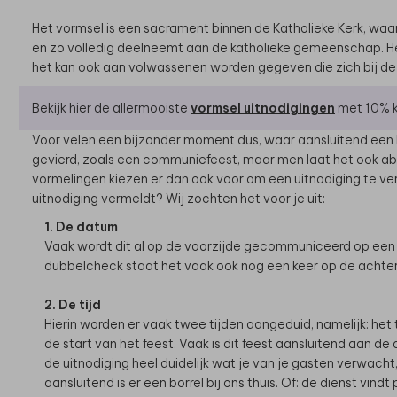
Het vormsel is een sacrament binnen de Katholieke Kerk, waa
en zo volledig deelneemt aan de katholieke gemeenschap. H
het kan ook aan volwassenen worden gegeven die zich bij de k
Bekijk hier de allermooiste
vormsel uitnodigingen
met 10% k
Voor velen een bijzonder moment dus, waar aansluitend een kle
gevierd, zoals een communiefeest, maar men laat het ook a
vormelingen kiezen er dan ook voor om een uitnodiging te ver
uitnodiging vermeldt? Wij zochten het voor je uit:
1. De datum
Vaak wordt dit al op de voorzijde gecommuniceerd op een c
dubbelcheck staat het vaak ook nog een keer op de achterz
2. De tijd
Hierin worden er vaak twee tijden aangeduid, namelijk: het t
de start van het feest. Vaak is dit feest aansluitend aan de 
de uitnodiging heel duidelijk wat je van je gasten verwacht
aansluitend is er een borrel bij ons thuis. Of: de dienst vind