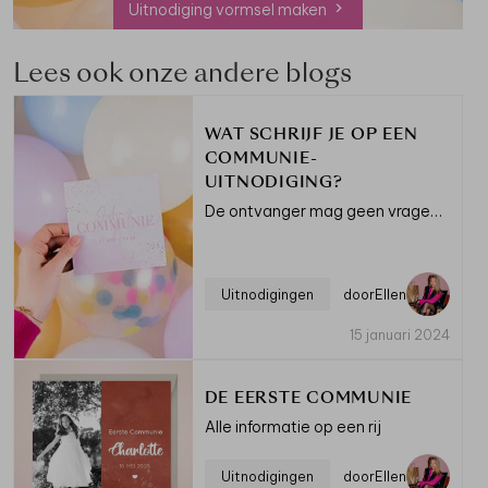
Uitnodiging vormsel maken
Lees ook onze andere blogs
WAT SCHRIJF JE OP EEN
COMMUNIE-
UITNODIGING?
De ontvanger mag geen vragen meer hebben
Uitnodigingen
door
Ellen
15 januari 2024
DE EERSTE COMMUNIE
Alle informatie op een rij
Uitnodigingen
door
Ellen