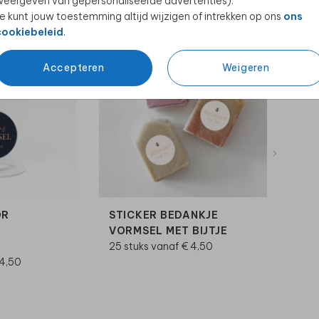
eergeven van gepersonaliseerde advertenties).
e kunt jouw toestemming altijd wijzigen of intrekken op ons
ons
cookiebeleid
.
Accepteren
Weigeren
OR
STICKER BEDANKJE
VORMSEL MET BIJTJE
25 stuks vanaf € 4,50
 4,50