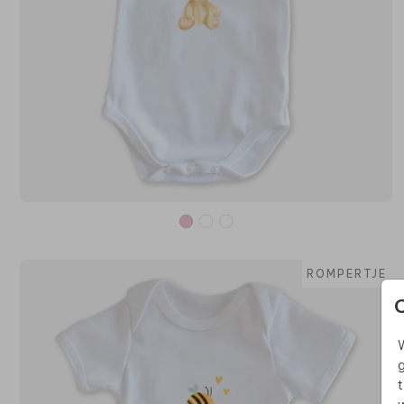
ROMPERTJE
W
g
t