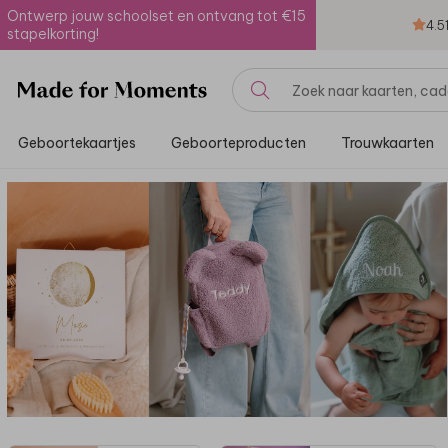
Ontwerp jouw schoolset en ontvang tot €15
4.5
stapelkorting!
Geboortekaartjes
Geboorteproducten
Trouwkaarten