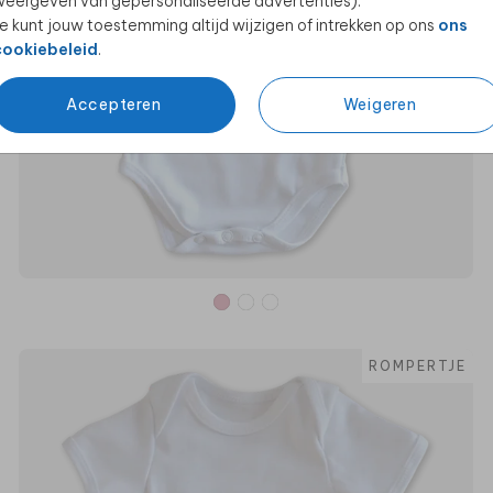
eergeven van gepersonaliseerde advertenties).
e kunt jouw toestemming altijd wijzigen of intrekken op ons
ons
cookiebeleid
.
Accepteren
Weigeren
ROMPERTJE