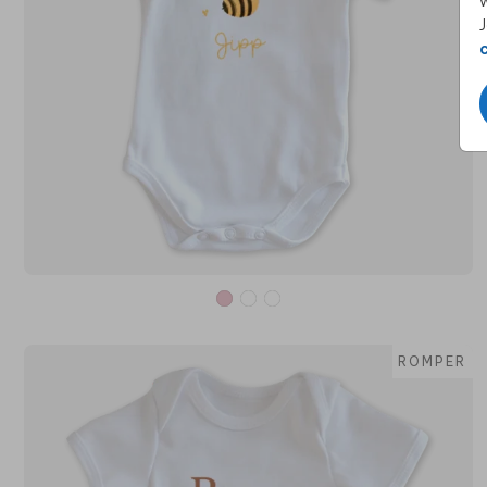
w
J
ROMPER