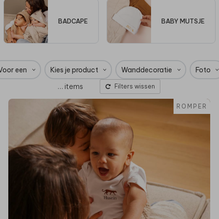
BADCAPE
BABY MUTSJE
Voor een
Kies je product
Wanddecoratie
Foto
…
items
Filters wissen
ROMPER