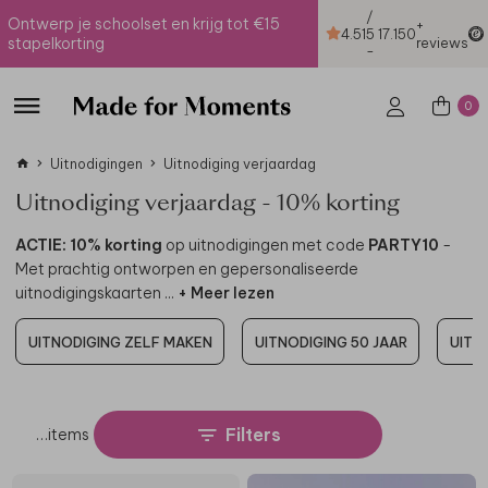
/
Ontwerp je schoolset en krijg tot €15
+
4.51
5
17.150
stapelkorting
reviews
-
0
Uitnodigingen
Uitnodiging verjaardag
Uitnodiging verjaardag - 10% korting
ACTIE: 10% korting
op uitnodigingen met code
PARTY10
-
Met prachtig ontworpen en gepersonaliseerde
uitnodigingskaarten
...
+ Meer lezen
UITNODIGING ZELF MAKEN
UITNODIGING 50 JAAR
UITN
Filters
…
items