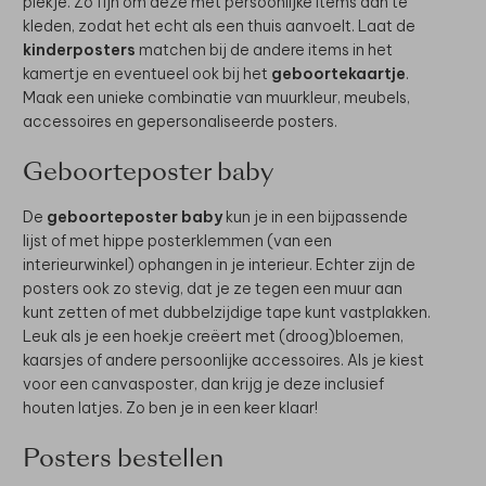
plekje. Zo fijn om deze met persoonlijke items aan te
kleden, zodat het echt als een thuis aanvoelt. Laat de
kinderposters
matchen bij de andere items in het
kamertje en eventueel ook bij het
geboortekaartje
.
Maak een unieke combinatie van muurkleur, meubels,
accessoires en gepersonaliseerde posters.
Geboorteposter baby
De
geboorteposter baby
kun je in een bijpassende
lijst of met hippe posterklemmen (van een
interieurwinkel) ophangen in je interieur. Echter zijn de
posters ook zo stevig, dat je ze tegen een muur aan
kunt zetten of met dubbelzijdige tape kunt vastplakken.
Leuk als je een hoekje creëert met (droog)bloemen,
kaarsjes of andere persoonlijke accessoires. Als je kiest
voor een canvasposter, dan krijg je deze inclusief
houten latjes. Zo ben je in een keer klaar!
Posters bestellen