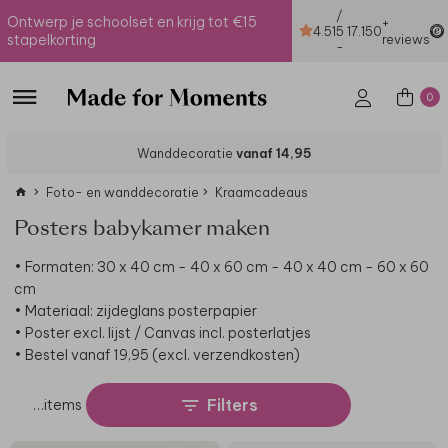
/
Ontwerp je schoolset en krijg tot €15
+
4.51
5
17.150
stapelkorting
reviews
-
0
Wanddecoratie
vanaf 14,95
Foto- en wanddecoratie
Kraamcadeaus
Posters babykamer maken
• Formaten: 30 x 40 cm - 40 x 60 cm - 40 x 40 cm - 60 x 60
cm
• Materiaal: zijdeglans posterpapier
• Poster excl. lijst / Canvas incl. posterlatjes
• Bestel vanaf 19,95 (excl. verzendkosten)
Filters
…
items