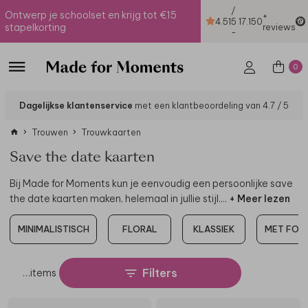
/
Ontwerp je schoolset en krijg tot €15
+
4.51
5
17.150
stapelkorting
reviews
-
0
Dagelijkse klantenservice
met een klantbeoordeling van 4.7 / 5
Trouwen
Trouwkaarten
Save the date kaarten
Bij Made for Moments kun je eenvoudig een persoonlijke save
the date kaarten maken, helemaal in jullie stijl.
...
+ Meer lezen
MINIMALISTISCH
FLORAL
KLASSIEK
MET FOT
Filters
…
items