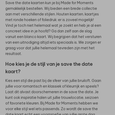
Save the date kaarten kun je bij Made for Moments
gemakkelijk bestellen. Wij bieden een brede collectie
aan met verschillende stijlen. Houten kaarten, kaartjes
met ronde hoeken of foliedruk: er is zoveel mogelijk!
Vind je toch niet helemaal wat je zoekt en heb je al een
concreet idee in je hoofd? Ga dan zelf aan de slag
vanuit een blanco kaart. Wij begrijpen dat het versturen
van een uitnodiging altijd iets speciaals is. We zorgen er
graag voor dat jullie helemaal tevreden zijn met het
resultaat.
Hoe kies je de stijl van je save the date
kaart?
Kies een stijl die past bij de sfeer van jullie bruiloft. Gaan
jullie voor romantisch en klassiek of kleurrijk en speels?
Laat dit alvast doorschemeren in de save the date. Je
kunt ook inspiratie halen uit jullie trouwlocatie, seizoen
of favoriete kleuren. Bij Made for Moments hebben we
voor elke stijl wel iets passends. Zo wordt de save the
date kaart echt een voorproefje van jullie grote dag