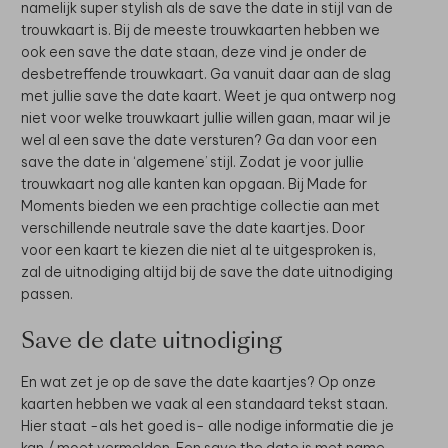
namelijk super stylish als de save the date in stijl van de
trouwkaart is. Bij de meeste trouwkaarten hebben we
ook een save the date staan, deze vind je onder de
desbetreffende trouwkaart. Ga vanuit daar aan de slag
met jullie save the date kaart. Weet je qua ontwerp nog
niet voor welke trouwkaart jullie willen gaan, maar wil je
wel al een save the date versturen? Ga dan voor een
save the date in ‘algemene’ stijl. Zodat je voor jullie
trouwkaart nog alle kanten kan opgaan. Bij Made for
Moments bieden we een prachtige collectie aan met
verschillende neutrale save the date kaartjes. Door
voor een kaart te kiezen die niet al te uitgesproken is,
zal de uitnodiging altijd bij de save the date uitnodiging
passen.
Save de date uitnodiging
En wat zet je op de
save the date kaartjes? Op onze
kaarten hebben we vaak al een standaard tekst staan.
Hier staat -als het goed is- alle nodige informatie die je
kan / moet vermelden. Een save the date is met name