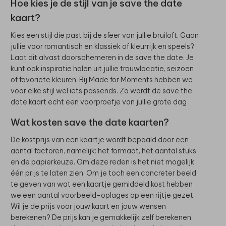
Hoe kies je de stijl van je save the date
kaart?
Kies een stijl die past bij de sfeer van jullie bruiloft. Gaan
jullie voor romantisch en klassiek of kleurrijk en speels?
Laat dit alvast doorschemeren in de save the date. Je
kunt ook inspiratie halen uit jullie trouwlocatie, seizoen
of favoriete kleuren. Bij Made for Moments hebben we
voor elke stijl wel iets passends. Zo wordt de save the
date kaart echt een voorproefje van jullie grote dag
Wat kosten save the date kaarten?
De kostprijs van een kaartje wordt bepaald door een
aantal factoren, namelijk: het formaat, het aantal stuks
en de papierkeuze. Om deze reden is het niet mogelijk
één prijs te laten zien. Om je toch een concreter beeld
te geven van wat een kaartje gemiddeld kost hebben
we een aantal voorbeeld-oplages op een rijtje gezet.
Wil je de prijs voor jouw kaart en jouw wensen
berekenen? De prijs kan je gemakkelijk zelf berekenen