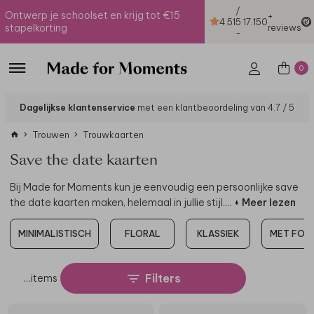
/
Ontwerp je schoolset en krijg tot €15
+
4.51
5
17.150
stapelkorting
reviews
-
0
Dagelijkse klantenservice
met een klantbeoordeling van 4.7 / 5
Trouwen
Trouwkaarten
Save the date kaarten
Bij Made for Moments kun je eenvoudig een persoonlijke save
the date kaarten maken, helemaal in jullie stijl.
...
+ Meer lezen
MINIMALISTISCH
FLORAL
KLASSIEK
MET FOT
Filters
…
items