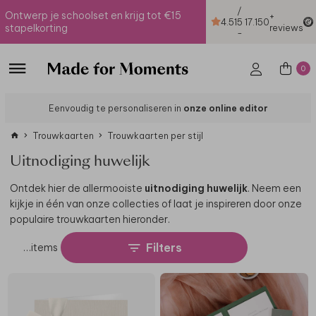
/
Ontwerp je schoolset en krijg tot €15
+
4.51
5
17.150
stapelkorting
reviews
-
0
Eenvoudig te personaliseren in
onze online editor
Trouwkaarten
Trouwkaarten per stijl
Uitnodiging huwelijk
Ontdek hier de allermooiste
uitnodiging huwelijk
. Neem een
kijkje in één van onze collecties of laat je inspireren door onze
populaire trouwkaarten hieronder.
Filters
…
items