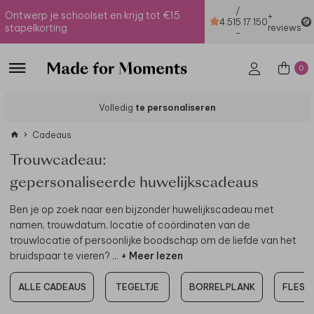
/
Ontwerp je schoolset en krijg tot €15
+
4.51
5
17.150
stapelkorting
reviews
-
0
Volledig
te personaliseren
Cadeaus
Trouwcadeau:
gepersonaliseerde huwelijkscadeaus
Ben je op zoek naar een bijzonder huwelijkscadeau met
namen, trouwdatum, locatie of coördinaten van de
trouwlocatie of persoonlijke boodschap om de liefde van het
bruidspaar te vieren?
...
+ Meer lezen
ALLE CADEAUS
TEGELTJE
BORRELPLANK
FLES E