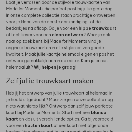
Laat je verrassen door de stijlvolle trouwkaarten van
Made for Moments die perfect past bij jullie grote dag.
In onze complete collectie staan prachtige ontwerpen
voor je klaar: van de eerste aankondiging tot de
bedankjes na afloop. Ga je voor een
hippe trouwkaart
of toch liever voor een
clean ontwerp
? Waar je ook
naar op zoek bent, bij Made for Moments vind je
originele trouwkaarten in alle stijlen en van goede
kwaliteit. Maak jullie kaartje helemaal eigen en pas het
ontwerp gemakkelijk aan in de editor. Kom je er niet
helemaal uit?
Wij helpen je graag
!
Zelf jullie trouwkaart maken
Heb jij het ontwerp van jullie trouwkaart al helemaal in
je hoofd uitgedacht? Maar zie je in onze collectie nog
niets wat hierop lijkt? Ontwerp dan zelf jouw perfecte
kaart bij Made for Moments. Start met een
blanco
kaart
en kies uit verschillende opties. Ga bijvoorbeeld
voor een
houten kaart
of een kaart met afgeronde
hoeken. Vervolgens laat je jouw creativiteit erop los. In