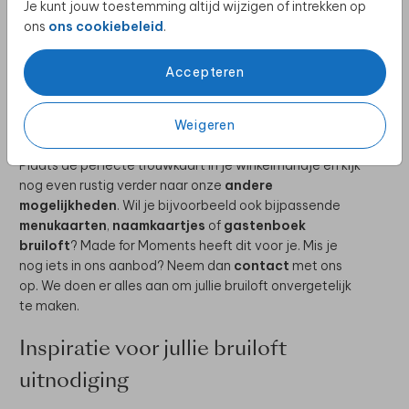
klaarstaan. Staat de stijl van jullie trouwkaart hier niet
Je kunt jouw toestemming altijd wijzigen of intrekken op
tussen? Een trouwhuisstijl laten ontwerpen is mogelijk
ons
ons cookiebeleid
.
voor iedere trouwkaart. Neem hiervoor
contact
met
ons op.
Accepteren
Trouwkaarten bestellen
Weigeren
Het bestellen van jullie trouwkaart is heel gemakkelijk.
Plaats de perfecte trouwkaart in je winkelmandje en kijk
nog even rustig verder naar onze
andere
mogelijkheden
. Wil je bijvoorbeeld ook bijpassende
menukaarten
,
naamkaartjes
of
gastenboek
bruiloft
? Made for Moments heeft dit voor je. Mis je
nog iets in ons aanbod? Neem dan
contact
met ons
op. We doen er alles aan om jullie bruiloft onvergetelijk
te maken.
Inspiratie voor jullie bruiloft
uitnodiging