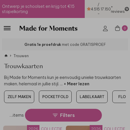
/
Ontwerp je schoolset en krijg tot €15
+
4.51
5
17.150
stapelkorting
reviews
-
0
Gratis 1e proefdruk
met code GRATISPROEF
Trouwen
Trouwkaarten
Bij Made for Moments kun je eenvoudig unieke trouwkaarten
maken, helemaal in jullie stijl.
...
+ Meer lezen
ZELF MAKEN
POCKETFOLD
LABELKAART
FLOR
Filters
…
items
2026
COLLECTIE
2026
COLLECTIE