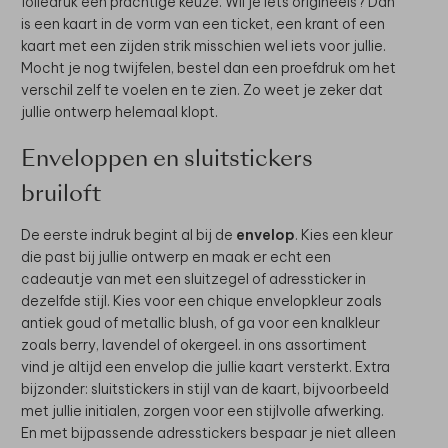
foliedruk een prachtige keuze. Wil je iets origineels? Dan
is een kaart in de vorm van een ticket, een krant of een
kaart met een zijden strik misschien wel iets voor jullie.
Mocht je nog twijfelen, bestel dan een proefdruk om het
verschil zelf te voelen en te zien. Zo weet je zeker dat
jullie ontwerp helemaal klopt.
Enveloppen en sluitstickers
bruiloft
De eerste indruk begint al bij de
envelop
. Kies een kleur
die past bij jullie ontwerp en maak er echt een
cadeautje van met een sluitzegel of adressticker in
dezelfde stijl. Kies voor een chique envelopkleur zoals
antiek goud of metallic blush, of ga voor een knalkleur
zoals berry, lavendel of okergeel. in ons assortiment
vind je altijd een envelop die jullie kaart versterkt. Extra
bijzonder: sluitstickers in stijl van de kaart, bijvoorbeeld
met jullie initialen, zorgen voor een stijlvolle afwerking.
En met bijpassende adresstickers bespaar je niet alleen