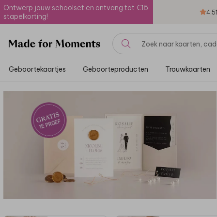
Ontwerp jouw schoolset en ontvang tot €15
4.5
stapelkorting!
Geboortekaartjes
Geboorteproducten
Trouwkaarten