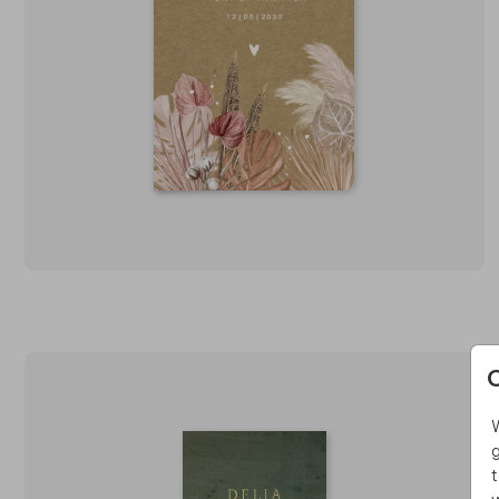
W
g
t