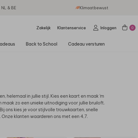
g NL & BE
Klimaatbewust
Zakelijk
Klantenservice
Inloggen
0
adeaus
Back to School
Cadeau versturen
helemaal in jullie stijl.
Kies een kaart en maak 'm
n maak zo een unieke uitnodiging voor jullie bruiloft.
 ons kies je voor stijlvolle trouwkaarten, snelle
. Onze klanten waarderen ons met een 4,7.