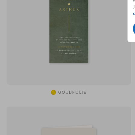
w
J
GOUDFOLIE