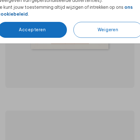
eergeven van gepersonaliseerde advertenties).
e kunt jouw toestemming altijd wijzigen of intrekken op ons
ons
cookiebeleid
.
Accepteren
Weigeren