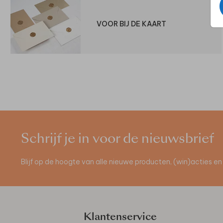
VOOR BIJ DE KAART
Schrijf je in voor de nieuwsbrief
Blijf op de hoogte van alle nieuwe producten, (win)acties 
Klantenservice