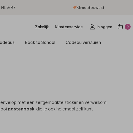
g NL & BE
Klimaatbewust
Zakelijk
Klantenservice
Inloggen
0
adeaus
Back to School
Cadeau versturen
de envelop met een zelfgemaakte sticker en verwelkom
mooi
gastenboek
, die je ook helemaal zelf kunt