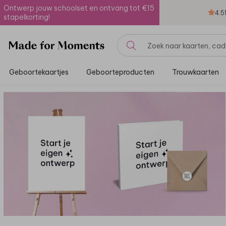
Ontwerp jouw schoolset en ontvang tot €15
4.5
stapelkorting!
Geboortekaartjes
Geboorteproducten
Trouwkaarten