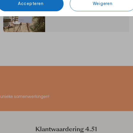
Accepteren
Weigeren
BRUILOFTSBORD
en unieke samenwerkingen!
Klantwaardering
4.51