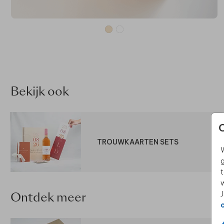
Bekijk ook
TROUWKAARTEN SETS
W
g
t
w
J
Ontdek meer